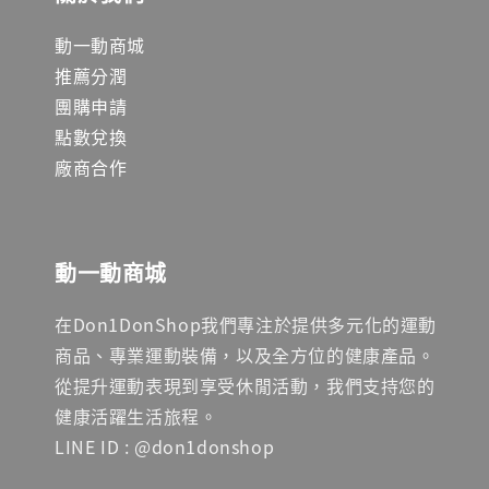
動一動商城
推薦分潤
團購申請
點數兌換
廠商合作
動一動商城
在Don1DonShop我們專注於提供多元化的運動
商品、專業運動裝備，以及全方位的健康產品。
從提升運動表現到享受休閒活動，我們支持您的
健康活躍生活旅程。
LINE ID : @don1donshop