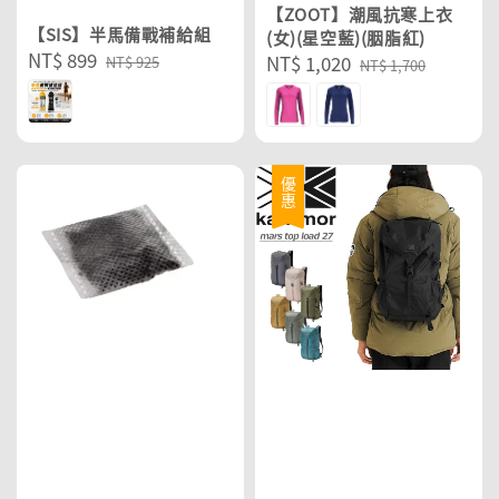
【ZOOT】潮風抗寒上衣
【SIS】半馬備戰補給組
(女)(星空藍)(胭脂紅)
Sale
NT$ 899
Regular
Sale
NT$ 1,020
Regular
NT$ 925
NT$ 1,700
price
price
price
price
優惠