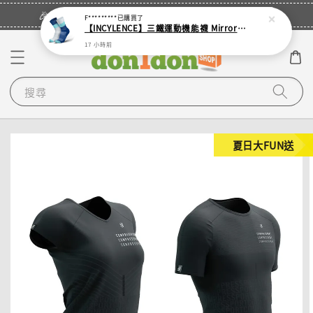
立即登入
🎉登入會員・領取您的專屬折扣券！
F*********
已購買了
【INCYLENCE】三鐵運動機能襪 Mirrored Mint
17 小時前
搜尋
夏日大FUN送