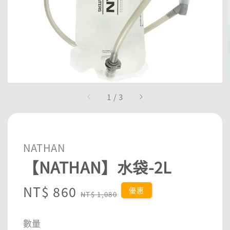
1
/
3
NATHAN
【NATHAN】水袋-2L
Sale
NT$ 860
Regular
優惠
NT$ 1,080
price
price
數量