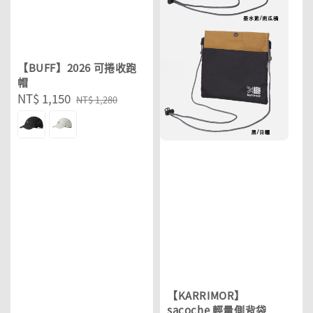
【BUFF】2026 可捲收跑
帽
Sale
NT$ 1,150
Regular
NT$ 1,280
price
price
【KARRIMOR】
sacoche 輕量側背袋