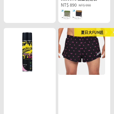
Sale
NT$ 890
Regular
NT$ 990
price
price
夏日大FUN送