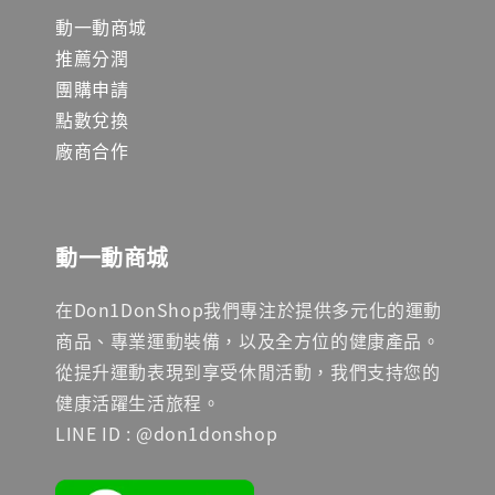
動一動商城
推薦分潤
團購申請
點數兌換
廠商合作
動一動商城
在Don1DonShop我們專注於提供多元化的運動
商品、專業運動裝備，以及全方位的健康產品。
從提升運動表現到享受休閒活動，我們支持您的
健康活躍生活旅程。
LINE ID : @don1donshop