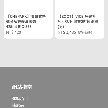
【CHEPARK】噴霧式快
【ZOOT】VICE 狂傲系
速分解鏈條清潔劑
列 - RUN 競賽2吋短跑褲
425ml BIC-888
(男)
Regular
NT$ 420
Sale
NT$ 1,485
Regular
NT$ 1,650
price
price
price
網站指南
運動項目
補給品