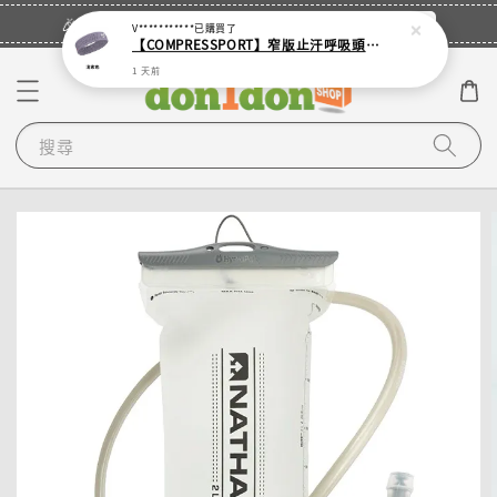
立即登入
🎉登入會員・領取您的專屬折扣券！
V***********
已購買了
【COMPRESSPORT】窄版止汗呼吸頭帶2.0_【零碼】
1 天前
搜尋