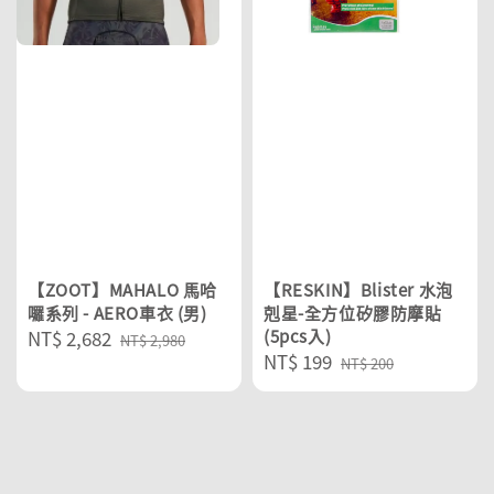
【ZOOT】MAHALO 馬哈
【RESKIN】Blister 水泡
囉系列 - AERO車衣 (男)
剋星-全方位矽膠防摩貼
Sale
NT$ 2,682
Regular
(5pcs入)
NT$ 2,980
Sale
NT$ 199
Regular
price
price
NT$ 200
price
price