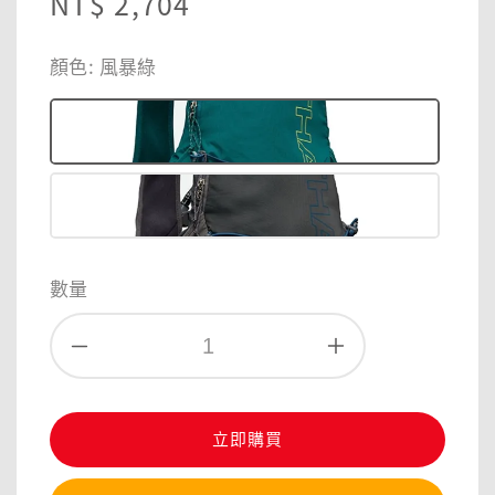
Regular
NT$ 2,704
price
顏色
: 風暴綠
數量
立即購買