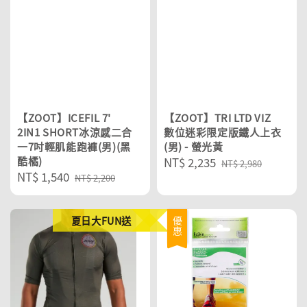
【ZOOT】ICEFIL 7'
【ZOOT】TRI LTD VIZ
2IN1 SHORT冰涼感二合
數位迷彩限定版鐵人上衣
一7吋輕肌能跑褲(男)(黑
(男) - 螢光黃
酷橘)
Sale
NT$ 2,235
Regular
NT$ 2,980
Sale
NT$ 1,540
Regular
price
price
NT$ 2,200
price
price
夏日大FUN送
優惠