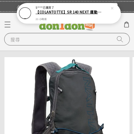
立即登入
🎉登入會員・領取您的專屬折扣券！
S****
已購買了
【COLANTOTTE】SR 140 NEXT 運動機能磁石項圈
21 小時前
搜尋