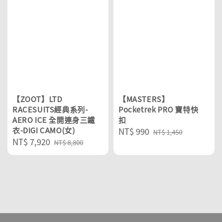
【ZOOT】LTD
【MASTERS】
RACESUITS經典系列-
Pocketrek PRO 寶特快
AERO ICE 全開連身三鐵
扣
衣-DIGI CAMO(女)
Sale
NT$ 990
Regular
NT$ 1,450
Sale
NT$ 7,920
Regular
price
price
NT$ 8,800
price
price