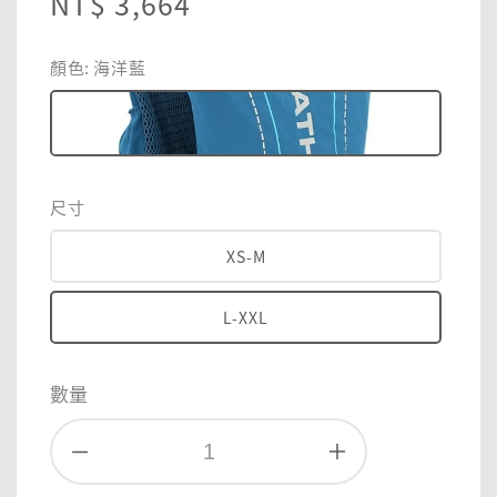
Regular
NT$ 3,664
price
顏色
: 海洋藍
尺寸
XS-M
L-XXL
數量