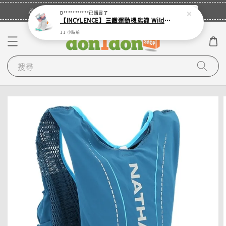
立即登入
🎉登入會員・領取您的專屬折扣券！
D***********
已購買了
【INCYLENCE】三鐵運動機能襪 Wildness Inferno
11 小時前
搜尋