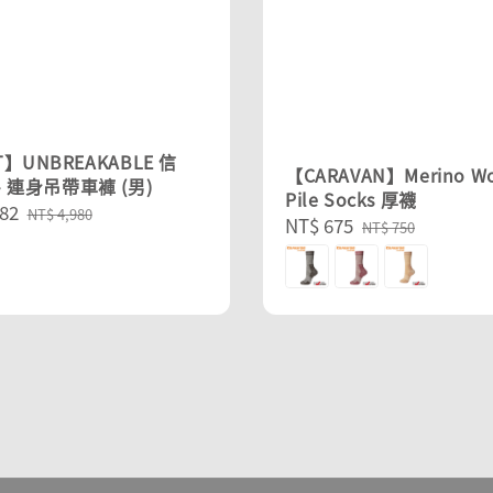
】UNBREAKABLE 信
【CARAVAN】Merino W
- 連身吊帶車褲 (男)
Pile Socks 厚襪
82
Regular
NT$ 4,980
Sale
NT$ 675
Regular
NT$ 750
price
price
price