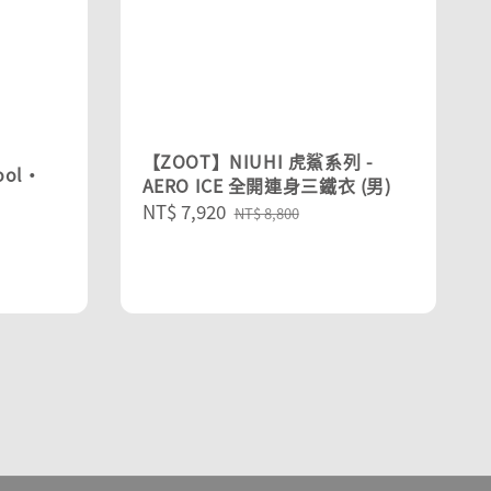
【ZOOT】NIUHI 虎鯊系列 -
ool‧
AERO ICE 全開連身三鐵衣 (男)
Sale
NT$ 7,920
Regular
NT$ 8,800
price
price