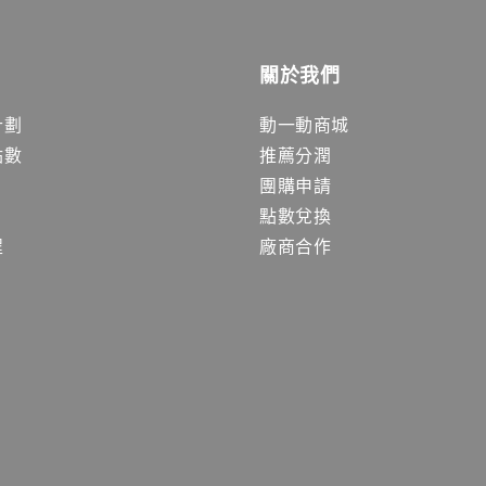
關於我們
計劃
動一動商城
點數
推薦分潤
團購申請
點數兌換
程
廠商合作