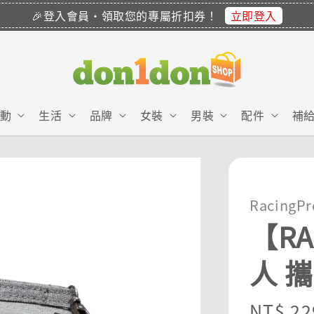
立即登入
🎉登入會員・領取您的專屬折扣券！
動
生活
品牌
女裝
男裝
配件
補
RacingPr
【RA
人 
Regula
NT$ 22