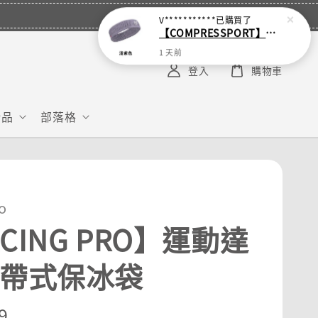
V***********
已購買了
【COMPRESSPORT】窄版止汗呼吸頭帶2.0_【零碼】
1 天前
登入
購物車
給品
部落格
o
CING PRO】運動達
攜帶式保冰袋
r
9