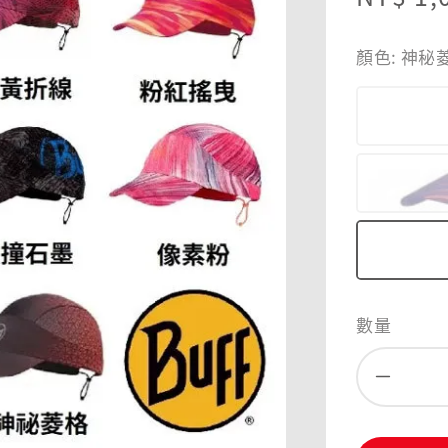
price
顏色
: 神秘
數量