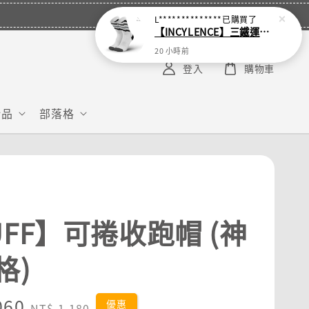
L**************
已購買了
【INCYLENCE】三鐵運動機能襪 Waves White
20 小時前
登入
購物車
給品
部落格
UFF】可捲收跑帽 (神
格)
060
Regular
優惠
NT$ 1,180