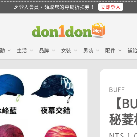
立即登入
🎉登入會員・領取您的專屬折扣券！
動
生活
品牌
女裝
男裝
配件
補
BUFF
【B
秘菱
Sale
NT$ 1,