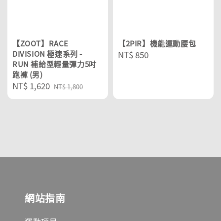
【ZOOT】RACE
【2PIR】機能運動腰包
DIVISION 極速系列 -
Regular
NT$ 850
RUN 補給型輕量彈力5吋
price
跑褲 (男)
Sale
NT$ 1,620
Regular
NT$ 1,800
price
price
網站指南