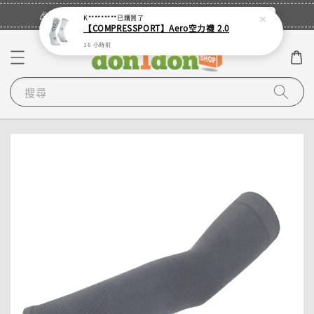
立即登入
🎉登入會員・領取您的專屬折扣券！
K*********
已購買了
【COMPRESSPORT】Aero空力襪 2.0
16 小時前
搜尋