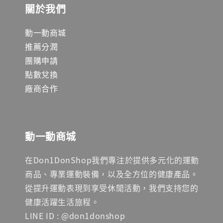
關於我們
動一動商城
推薦分潤
團購申請
點數兌換
廠商合作
動一動商城
在Don1DonShop我們專注於提供多元化的運動
商品、專業運動裝備，以及全方位的健康產品。
從提升運動表現到享受休閒活動，我們支持您的
健康活躍生活旅程。
LINE ID : @don1donshop