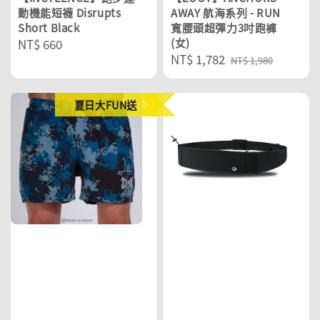
動機能短襪 Disrupts
AWAY 航海系列 - RUN
Short Black
寬腰頭超彈力3吋跑褲
Regular
NT$ 660
(女)
Sale
NT$ 1,782
Regular
price
NT$ 1,980
price
price
夏日大FUN送