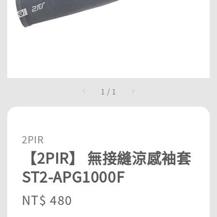
1
/
1
2PIR
【2PIR】 無接縫涼感袖套
ST2-APG1000F
Regular
NT$ 480