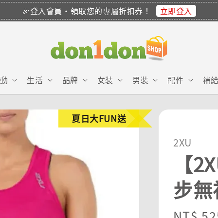
立即登入
🎉登入會員・領取您的專屬折扣券！
動
生活
品牌
女裝
男裝
配件
補
夏日大FUN送
2XU
【2X
步無
Sale
NT$ 52