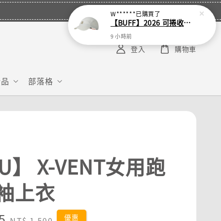
W******
已購買了
【BUFF】2026 可捲收跑帽
9 小時前
登入
購物車
給品
部落格
U】 X-VENT女用跑
袖上衣
5
Regular
優惠
NT$ 1,500