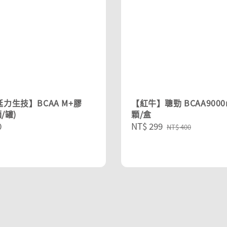
力生技】BCAA M+膠
【紅牛】聰勁 BCAA9000m
顆/罐)
顆/盒
r
0
Sale
NT$ 299
Regular
NT$ 400
price
price