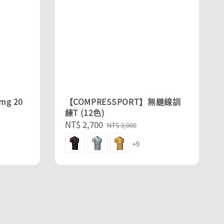
g 20
【COMPRESSPORT】無縫線訓
練T (12色)
Sale
NT$ 2,700
Regular
NT$ 3,000
price
price
+9