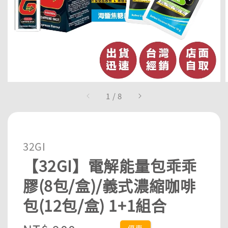
1
/
8
32GI
【32GI】電解能量包乖乖
膠(8包/盒)/義式濃縮咖啡
包(12包/盒) 1+1組合