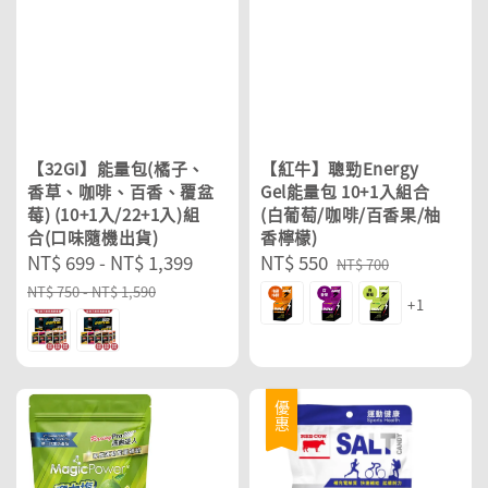
【32GI】能量包(橘子、
【紅牛】聰勁Energy
香草、咖啡、百香、覆盆
Gel能量包 10+1入組合
莓) (10+1入/22+1入)組
(白葡萄/咖啡/百香果/柚
合(口味隨機出貨)
香檸檬)
Sale
NT$ 699
-
NT$ 1,399
Regular
Sale
NT$ 550
Regular
NT$ 700
price
price
price
price
NT$ 750
-
NT$ 1,590
+1
優惠