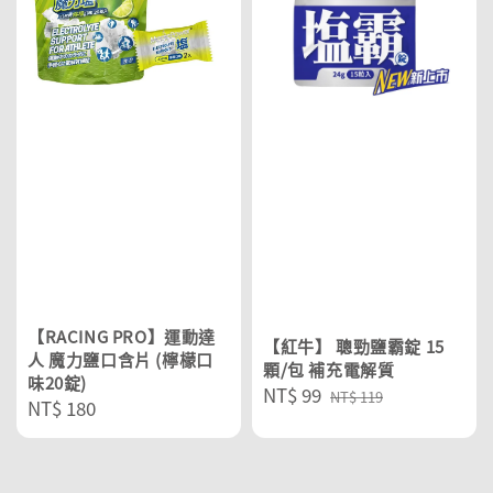
【RACING PRO】運動達
【紅牛】 聰勁鹽霸錠 15
人 魔力鹽口含片 (檸檬口
顆/包 補充電解質
味20錠)
Sale
NT$ 99
Regular
NT$ 119
Regular
NT$ 180
price
price
price