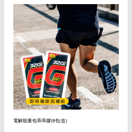
電解能量包乖乖膠(8包/盒)