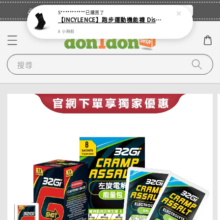
立即登入
🎉登入會員・領取您的專屬折扣券！
S***********
已購買了
【INCYLENCE】跑步運動機能襪 Disrupts Black
8 小時前
搜尋