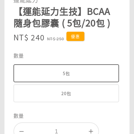
【運能延力生技】BCAA
隨身包膠囊 ( 5包/20包 )
Sale
NT$ 240
Regular
優惠
NT$ 250
price
price
數量
5包
20包
數量