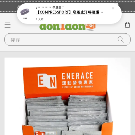
立即登入
🎉登入會員・領取您的專屬折扣券！
V***********
已購買了
【COMPRESSPORT】窄版止汗呼吸頭帶2.0_【零碼】
2 天前
搜尋