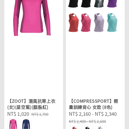
【ZOOT】潮風抗寒上衣
【COMPRESSPORT】輕
(女)(星空藍)(胭脂紅)
量訓練背心 女款 (8色)
Sale
NT$ 1,020
Regular
Sale
NT$ 2,160
-
NT$ 2,340
Reg
NT$ 1,700
price
price
price
pric
NT$ 2,400
-
NT$ 2,600