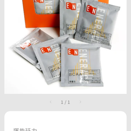
1
/
1
運能延力