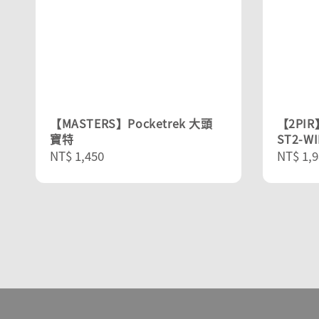
【MASTERS】Pocketrek 大頭
【2PI
寶特
ST2-W
Regular
NT$ 1,450
Regula
NT$ 1,9
price
price