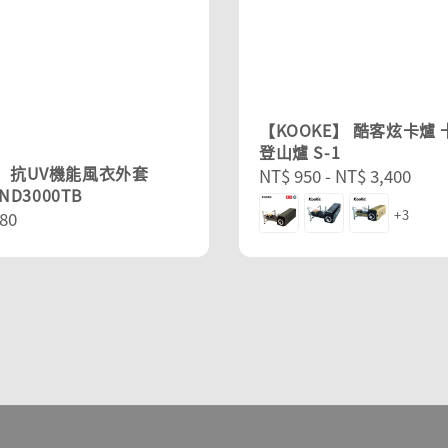
【KOOKE】 酷客炫卡爐
登山爐 S-1
R】抗UV機能風衣外套
Regular
NT$ 950
-
NT$ 3,400
IND3000TB
price
+3
r
80