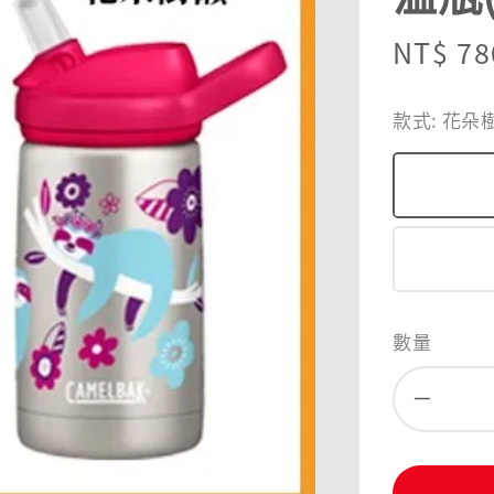
Sale
NT$ 78
price
款式
: 花朵
數量