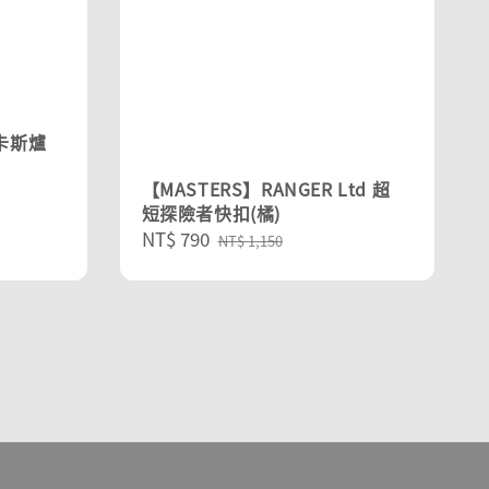
 卡斯爐
【MASTERS】RANGER Ltd 超
短探險者快扣(橘)
Sale
NT$ 790
Regular
NT$ 1,150
price
price