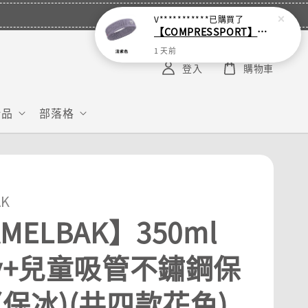
V***********
已購買了
【COMPRESSPORT】窄版止汗呼吸頭帶2.0_【零碼】
1 天前
登入
購物車
給品
部落格
AK
MELBAK】350ml
dy+兒童吸管不鏽鋼保
(保冰)(共四款花色)