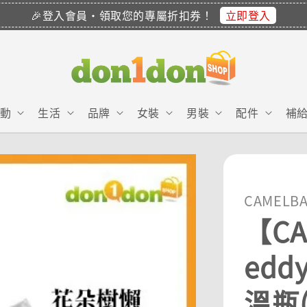
立即登入
🎉登入會員・領取您的專屬折扣券！
動
生活
品牌
女裝
男裝
配件
補
CAMELB
【CA
ed
溫瓶