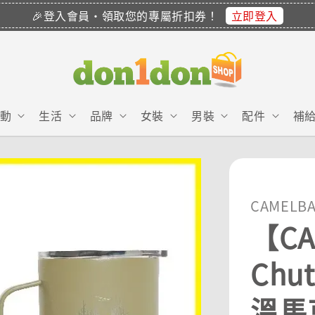
立即登入
🎉登入會員・領取您的專屬折扣券！
動
生活
品牌
女裝
男裝
配件
補
CAMELB
【CA
Chu
溫馬