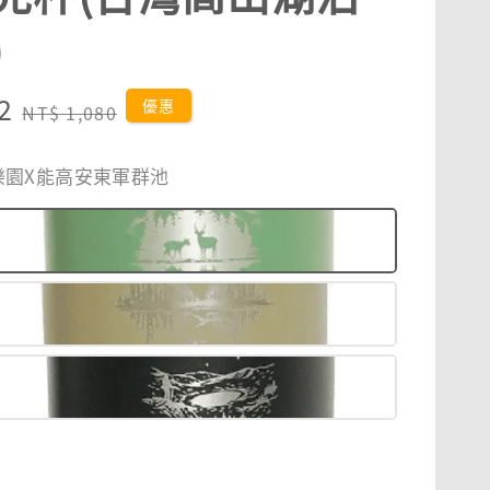
)
2
Regular
優惠
NT$ 1,080
price
鹿樂園X能高安東軍群池