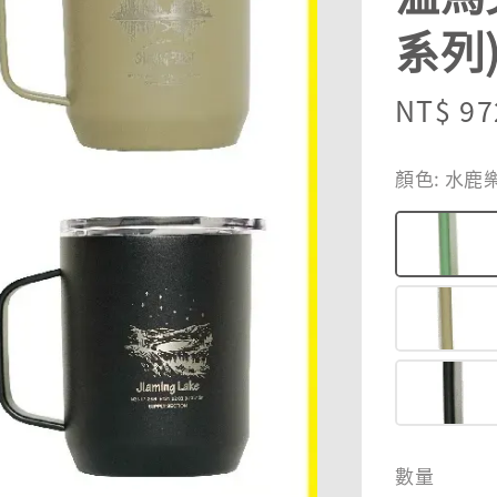
系列
Sale
NT$ 97
price
顏色
: 水
數量