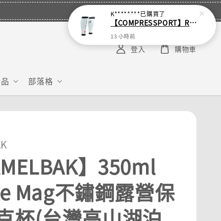
K********
已購買了
【COMPRESSPORT】R2 3.0 小腿套 (18色可選)
13 小時前
登入
購物車
給品
部落格
AK
MELBAK】350ml
te Mag不鏽鋼露營保
克杯(台灣高山湖泊