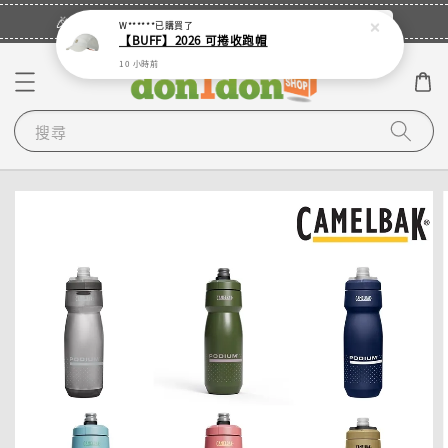
立即登入
🎉登入會員・領取您的專屬折扣券！
W******
已購買了
【BUFF】2026 可捲收跑帽
10 小時前
搜尋