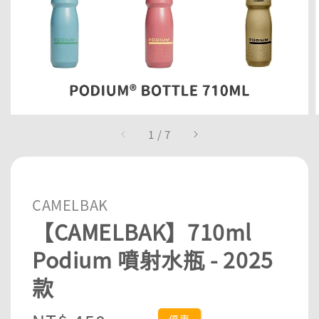
1
/
7
CAMELBAK
【CAMELBAK】710ml
Podium 噴射水瓶 - 2025
款