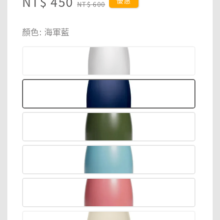
Sale
NT$ 450
Regular
優惠
NT$ 600
price
price
顏色
: 海軍藍