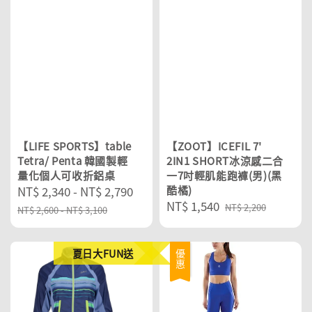
【LIFE SPORTS】table
【ZOOT】ICEFIL 7'
Tetra/ Penta 韓國製輕
2IN1 SHORT冰涼感二合
量化個人可收折鋁桌
一7吋輕肌能跑褲(男)(黑
Sale
NT$ 2,340
-
NT$ 2,790
Regular
酷橘)
Sale
NT$ 1,540
Regular
price
price
NT$ 2,200
NT$ 2,600
-
NT$ 3,100
price
price
夏日大FUN送
優惠