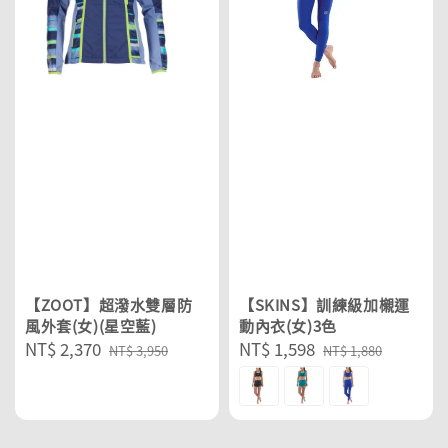
【ZOOT】超潑水雙層防
【SKINS】訓練級加櫬運
風外套(女)(星空藍)
動內衣(女)3色
Sale
NT$ 2,370
Regular
Sale
NT$ 1,598
Regular
NT$ 3,950
NT$ 1,880
price
price
price
price