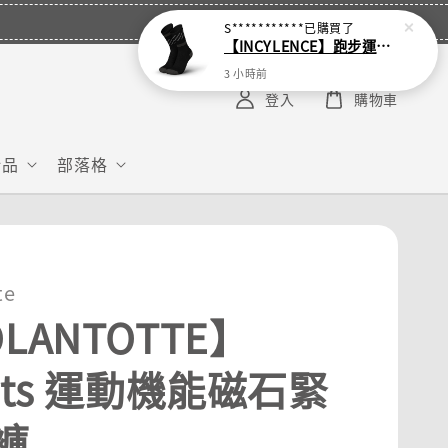
S***********
已購買了
【INCYLENCE】跑步運動機能襪 Disrupts Black
3 小時前
登入
購物車
給品
部落格
te
LANTOTTE】
rts 運動機能磁石緊
褲