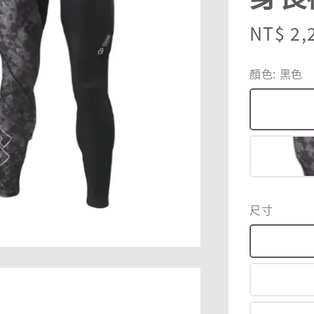
Regula
NT$ 2,
price
顏色
: 黑色
尺寸