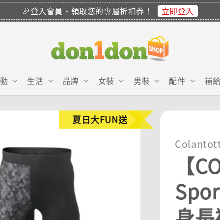
立即登入
🎉登入會員・領取您的專屬折扣券！
動
生活
品牌
女裝
男裝
配件
補
夏日大FUN送
Colantot
【CO
Spo
身長