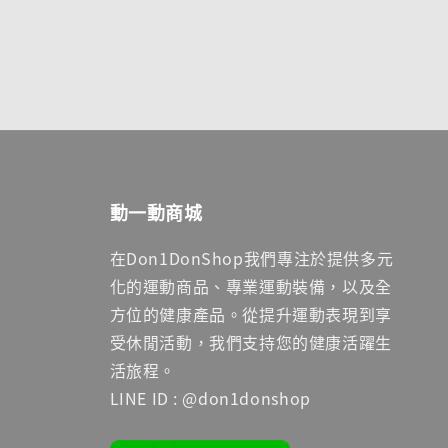
動一動商城
在Don1DonShop我們專注於提供多元
化的運動商品、專業運動裝備，以及全
方位的健康產品。從提升運動表現到享
受休閒活動，我們支持您的健康活躍生
活旅程。
LINE ID : @don1donshop