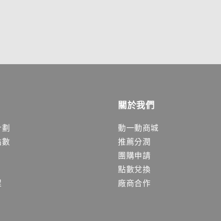
關於我們
計劃
動一動商城
點數
推薦分潤
團購申請
點數兌換
程
廠商合作