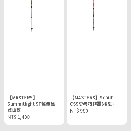
【MASTERS】
【MASTERS】Scout
Summitlight SP輕量黑
CSS史考特避震(橘紅)
登山杖
Regular
NT$ 980
Regular
NT$ 1,480
price
price