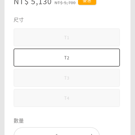
Sale
NT$ 5,130
Regular
優惠
NT$ 5,700
price
price
尺寸
T1
T2
T3
T4
數量