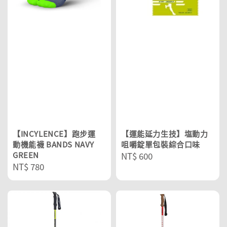
【INCYLENCE】跑步運
【運能延力生技】塩動力
動機能襪 BANDS NAVY
咀嚼錠單包裝綜合口味
GREEN
Regular
NT$ 600
Regular
NT$ 780
price
price