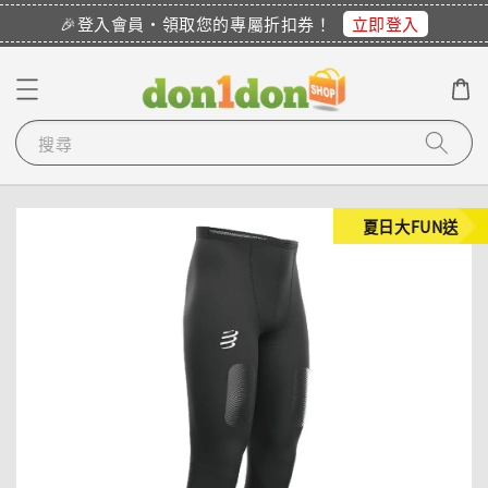
2 小時前
立即登入
🎉登入會員・領取您的專屬折扣券！
搜尋
夏日大FUN送