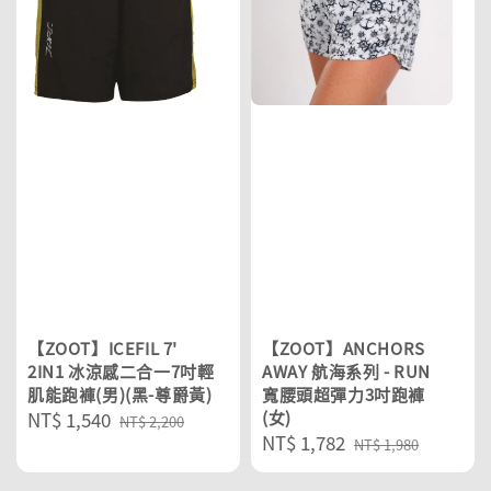
【ZOOT】ICEFIL 7'
【ZOOT】ANCHORS
2IN1 冰涼感二合一7吋輕
AWAY 航海系列 - RUN
肌能跑褲(男)(黑-尊爵黃)
寬腰頭超彈力3吋跑褲
Sale
NT$ 1,540
Regular
(女)
NT$ 2,200
Sale
NT$ 1,782
Regular
price
price
NT$ 1,980
price
price