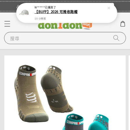
立即登入
🎉登入會員・領取您的專屬折扣券！
W******
已購買了
【BUFF】2026 可捲收跑帽
10 小時前
搜尋