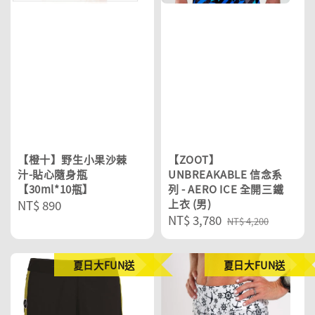
【橙十】野生小果沙棘
【ZOOT】
汁-貼心隨身瓶
UNBREAKABLE 信念系
【30ml*10瓶】
列 - AERO ICE 全開三鐵
Regular
NT$ 890
上衣 (男)
Sale
NT$ 3,780
Regular
price
NT$ 4,200
price
price
夏日大FUN送
夏日大FUN送