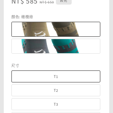
Sale
NT$ 585
Regular
售完
NT$ 650
price
price
顏色
: 橄欖綠
尺寸
T1
T2
T3