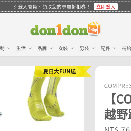
立即登入
🎉登入會員・領取您的專屬折扣券！
動
生活
品牌
女裝
男裝
配件
補
夏日大FUN送
COMPRE
【CO
越野
Sale
NT$ 76