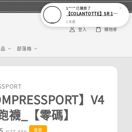
S****
已購買了
【COLANTOTTE】SR 140 NEXT 運動機能磁石項圈
1 天前
登入
購物車
給品
部落格
SSPORT
MPRESSPORT】V4
跑襪_【零碼】
5
Regular
優惠
NT$ 850