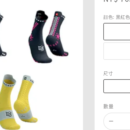
price
顔色
: 黑紅
尺寸
數量