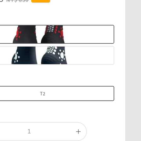
price
色
T2