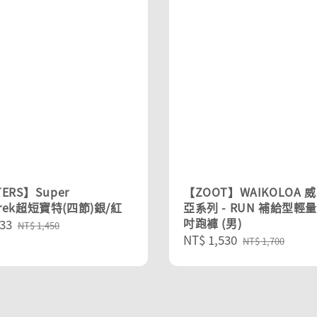
ERS】Super
【ZOOT】WAIKOLOA 
trek超短寶特(四節)銀/紅
亞系列 - RUN 補給型輕
吋跑褲 (男)
33
Regular
NT$ 1,450
Sale
NT$ 1,530
Regular
price
NT$ 1,700
price
price