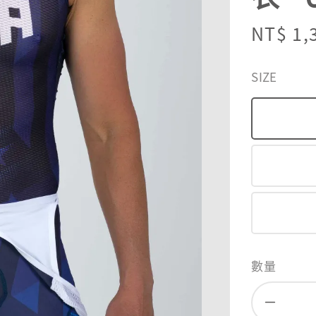
Sale
NT$ 1,
price
SIZE
數量