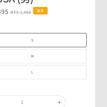
395
Regular
優惠
NT$ 1,550
price
S
M
L