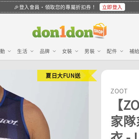
立即登入
🎉登入會員・領取您的專屬折扣券！
動
生活
品牌
女裝
男裝
配件
補
夏日大FUN送
ZOOT
【ZO
家隊
衣 - 