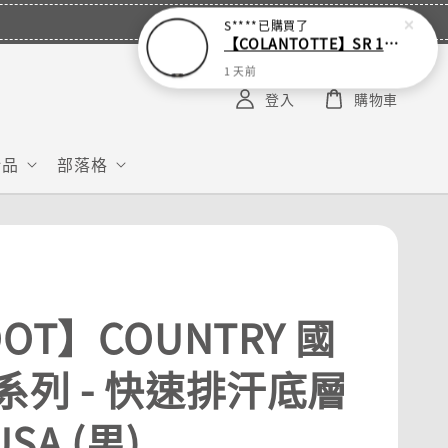
S****
已購買了
【COLANTOTTE】SR 140 NEXT 運動機能磁石項圈
1 天前
登入
購物車
給品
部落格
OT】COUNTRY 國
系列 - 快速排汗底層
USA (男)