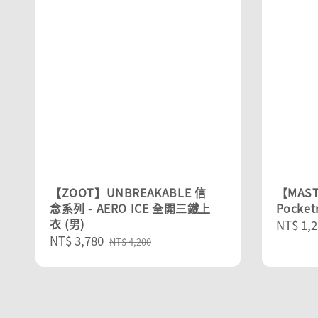
【ZOOT】UNBREAKABLE 信
【MAST
念系列 - AERO ICE 全開三鐵上
Pocke
衣 (男)
Sale
NT$ 1,2
Sale
NT$ 3,780
Regular
price
NT$ 4,200
price
price