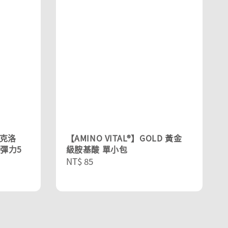
威克洛
【AMINO VITAL®】GOLD 黃金
量彈力5
級胺基酸 單小包
Regular
NT$ 85
price