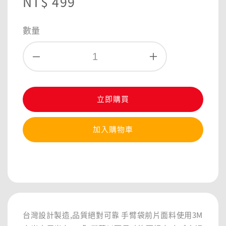
Regular
NT$ 499
price
數量
立即購買
加入購物車
分享
台灣設計製造,品質絕對可靠 手臂袋前片面料使用3M