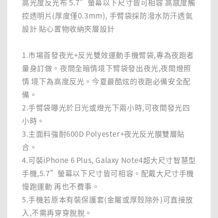
高光度反光布 5.7”螢幕以下尺寸皆可相容 高感度觸
控透明片(厚度僅0.3mm), 手臂袋採防潑水防汗透氣
設計 貼心置物收納夾層設計
1.市場首發夜光+反光雙效運動手機臂袋,專為夜跑者
量身訂做。夜間全暗情境下臂袋發出夜光,夜間燈照
情 境下為高度反光。今夏最酷炫的夜跑必備安全配
備。
2.手臂袋曝光於日光或燈光下兩小時,可夜間發光四
小時。
3.主面料強耐600D Polyester+夜光反光膜雙層貼
合。
4.可裝iPhone 6 Plus, Galaxy Note4超大尺寸智慧型
手機,5.7”螢幕以下尺寸皆可相容。配戴大尺寸手機
慢跑運動 再也不費事。
5.手機若原本有裝保護套(金屬或厚殼除外)可直接放
入,不需再穿穿脫脫。