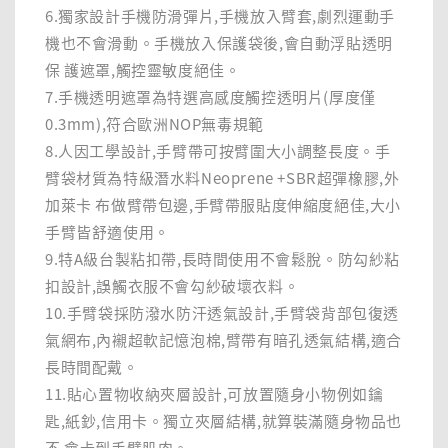
6.獨家設計手機防滑彈片,手機放入臂套,劇烈運動手
機也不會滑動。手機放入保護袋後,會自動浮貼透明
保 護遮罩,觸控靈敏度絕佳。
7.手機透明遮罩為特選高感度觸控透明片(厚度僅
0.3mm),符合歐洲NOP無毒規範
8.人因工學設計,手臂帶可按臂圍大小調整長度。手
臂袋材質為特級潛水料Neoprene +SBR超彈橡膠,外
加萊卡 布做臂帶包邊,手臂帶服貼度伸縮度絕佳,大小
手臂皆舒適使用。
9.特A級台製粘扣帶,長時間使用不會鬆脫。防勾紗粘
扣設計,誤觸衣服不會勾紗破壞衣料。
10.手臂袋採防潑水防汗透氣設計,手臂袋背部包復透
氣網布,內襯超軟記憶泡棉,臂帶有暗孔透氣結構,適合
長時間配戴。
11.貼心置物收納夾層設計,可放置隨身小物例如鑰
匙,紙鈔,信用卡。獨立夾層結構,就算裝滿隨身物品也
不 會卡到手臂肌肉。