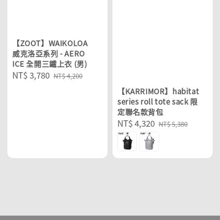
【ZOOT】WAIKOLOA
威克洛亞系列 - AERO
ICE 全開三鐵上衣 (男)
Sale
NT$ 3,780
Regular
NT$ 4,200
price
price
【KARRIMOR】habitat
series roll tote sack 限
定聯名款背包
Sale
NT$ 4,320
Regular
NT$ 5,380
price
price