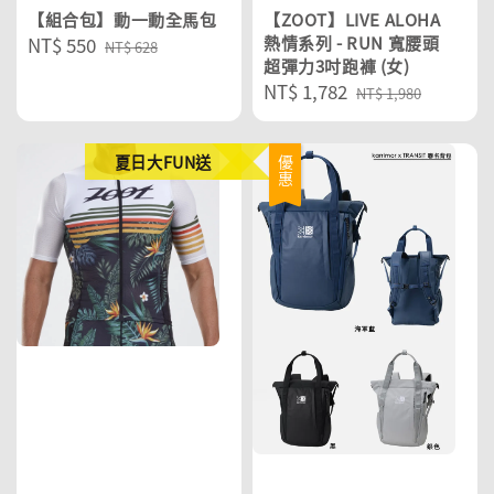
【組合包】動一動全馬包
【ZOOT】LIVE ALOHA
Sale
NT$ 550
Regular
熱情系列 - RUN 寬腰頭
NT$ 628
超彈力3吋跑褲 (女)
price
price
Sale
NT$ 1,782
Regular
NT$ 1,980
price
price
夏日大FUN送
優惠