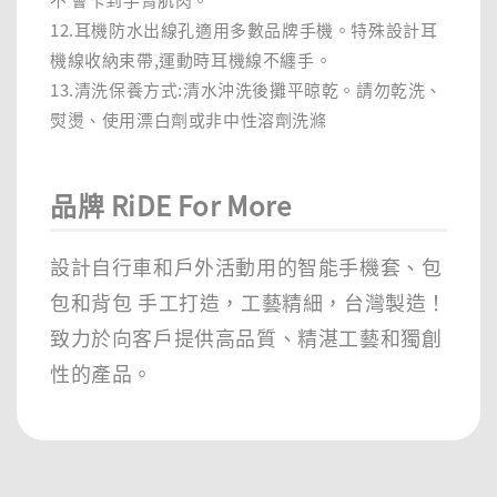
12.耳機防水出線孔適用多數品牌手機。特殊設計耳
機線收納束帶,運動時耳機線不纏手。
13.清洗保養方式:清水沖洗後攤平晾乾。請勿乾洗、
熨燙、使用漂白劑或非中性溶劑洗滌
品牌 RiDE For More
設計自行車和戶外活動用的智能手機套、包
包和背包 手工打造，工藝精細，台灣製造！
致力於向客戶提供高品質、精湛工藝和獨創
性的產品。