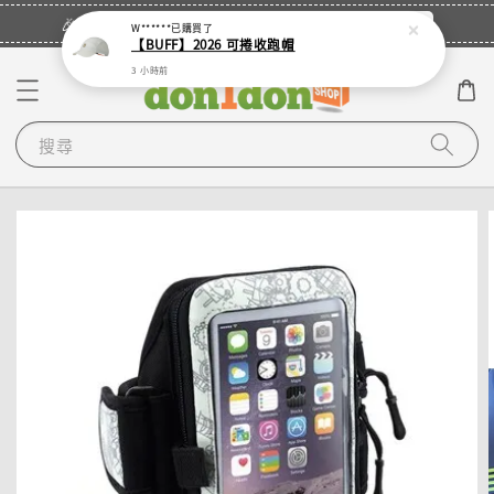
立即登入
🎉登入會員・領取您的專屬折扣券！
W******
已購買了
【BUFF】2026 可捲收跑帽
3 小時前
搜尋