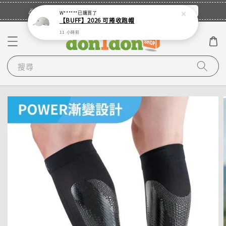
立即登入
🎉登入會員・領取您的專屬折扣券！
W******
已購買了
【BUFF】2026 可捲收跑帽
11 小時前
搜尋