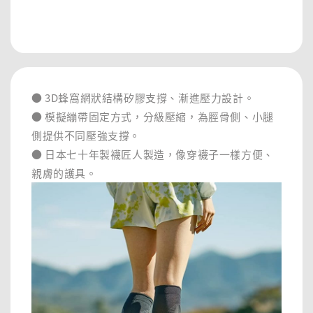
分享
● 3D蜂窩網狀結構矽膠支撐、漸進壓力設計。
● 模擬繃帶固定方式，分級壓縮，為脛骨側、小腿
側提供不同壓強支撐。
● 日本七十年製襪匠人製造，像穿襪子一樣方便、
親膚的護具。