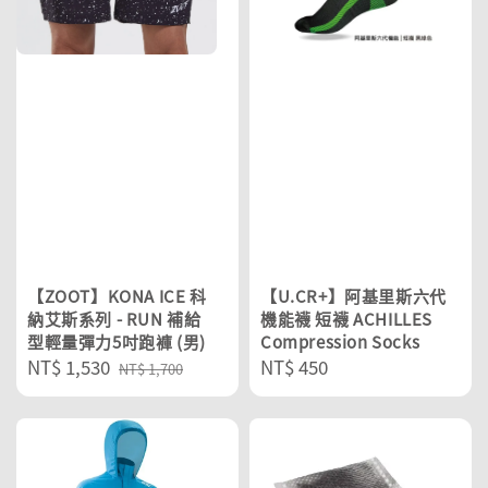
【ZOOT】KONA ICE 科
【U.CR+】阿基里斯六代
納艾斯系列 - RUN 補給
機能襪 短襪 ACHILLES
型輕量彈力5吋跑褲 (男)
Compression Socks
Sale
NT$ 1,530
Regular
Regular
NT$ 450
NT$ 1,700
price
price
price