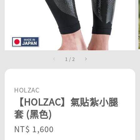
1
/
2
HOLZAC
【HOLZAC】氣貼紮小腿
套 (黑色)
Regular
NT$ 1,600