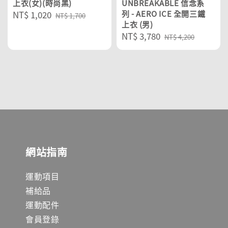
上衣(女)(時尚黑)
UNBREAKABLE 信念系
Sale
NT$ 1,020
Regular
列 - AERO ICE 全開三鐵
NT$ 1,700
上衣 (男)
price
price
Sale
NT$ 3,780
Regular
NT$ 4,200
price
price
網站指南
運動項目
補給品
運動配件
會員登錄