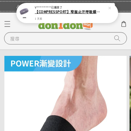
立即登入
🎉登入會員・領取您的專屬折扣券！
V***********
已購買了
【COMPRESSPORT】窄版止汗呼吸頭帶2.0_【零碼】
1 天前
搜尋