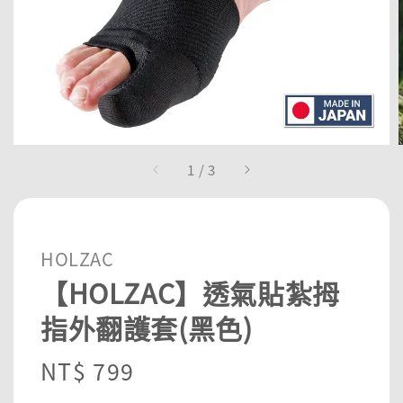
1
/
3
HOLZAC
【HOLZAC】透氣貼紮拇
指外翻護套(黑色)
Regular
NT$ 799