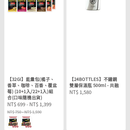
【32GI】能量包(橘子、
【24BOTTLES】不鏽鋼
香草、咖啡、百香、覆盆
雙層保溫瓶 500ml - 共融
莓) (10+1入/22+1入)組
Regular
NT$ 1,580
合(口味隨機出貨)
price
Sale
NT$ 699
-
NT$ 1,399
Regular
price
price
NT$ 750
-
NT$ 1,590