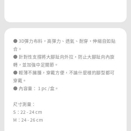
分享
● 3D彈力布料，高彈力、透氣、耐穿，伸縮自如貼
合。
● 針對性支撐將大腳趾向外拉，防止大腳趾向內旋
轉，並加強中足關節。
● 輕薄不臃腫，穿戴方便，不論什麼樣的腳型都可
穿戴。
● 內容量： 1 pc /盒。
尺寸測量：
S：22 - 24 cm
M：24 - 26 cm