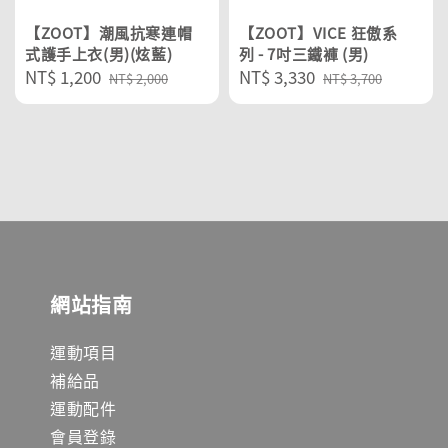
【ZOOT】潮風抗寒連帽
【ZOOT】VICE 狂傲系
式護手上衣(男)(炫藍)
列 - 7吋三鐵褲 (男)
Sale
NT$ 1,200
Regular
Sale
NT$ 3,330
Regular
NT$ 2,000
NT$ 3,700
price
price
price
price
網站指南
運動項目
補給品
運動配件
會員登錄