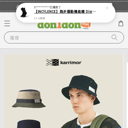
立即登入
🎉登入會員・領取您的專屬折扣券！
S***********
已購買了
【INCYLENCE】跑步運動機能襪 Disrupts Black
13 小時前
搜尋