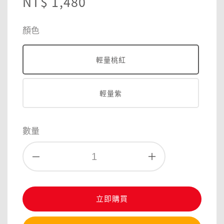
Regular
NT$ 1,480
price
顏色
輕量桃紅
輕量紫
數量
立即購買