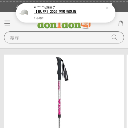
立即登入
🎉登入會員・領取您的專屬折扣券！
W******
已購買了
【BUFF】2026 可捲收跑帽
7 小時前
搜尋