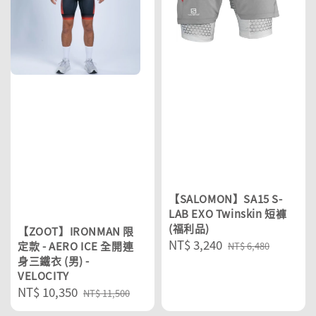
【SALOMON】SA15 S-
LAB EXO Twinskin 短褲
(福利品)
【ZOOT】IRONMAN 限
Sale
NT$ 3,240
Regular
定款 - AERO ICE 全開連
NT$ 6,480
身三鐵衣 (男) -
price
price
VELOCITY
Sale
NT$ 10,350
Regular
NT$ 11,500
price
price