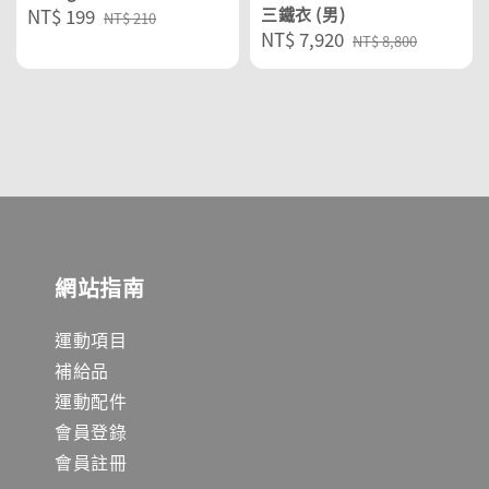
Sale
NT$ 199
Regular
三鐵衣 (男)
NT$ 210
Sale
NT$ 7,920
Regular
price
price
NT$ 8,800
price
price
網站指南
運動項目
補給品
運動配件
會員登錄
會員註冊