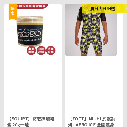
夏日大FUN送
優惠
【SQUIRT】防磨擦燒襠
【ZOOT】NIUHI 虎鯊系
膏 20g一罐
列 - AERO ICE 全開連身