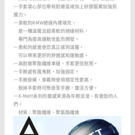
－手套掌心部位帶有耐磨區域加上矽膠圖案加強抓
握力。
－柔軟的KMW絕緣內裡填充，
是一種溫暖且超柔軟的絕緣材料，
專門為提高運動性能而開發。
－柔和的感覺使您真正感到溫暖，
可以帶來更好的舒適感和運動感。
－高耐磨聚酯纖維車縫，手套更佳耐用。
－手腕處有魔鬼氈，加強固定。
－手腕掛繩，穿戴時使用穩定性更高，
脫掉手套時可懸掛至手腕，靈活方便。
－X-Matt系列的靈感來源為年輕活潑、有衝勁的人
們。
材質：聚酯纖維、聚氨酯纖維