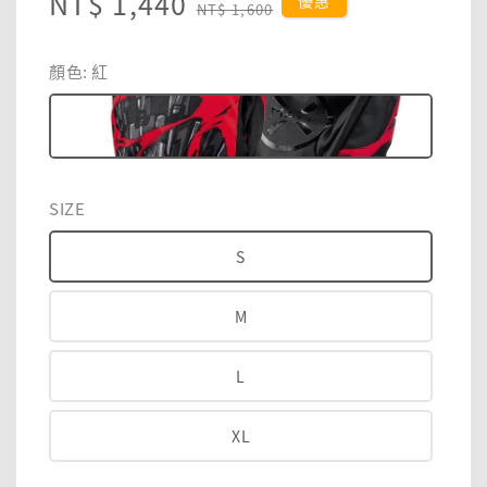
Sale
NT$ 1,440
Regular
優惠
NT$ 1,600
price
price
顏色
: 紅
SIZE
S
M
L
XL