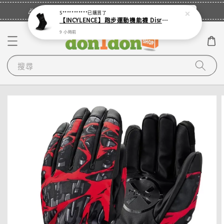
立即登入
🎉登入會員・領取您的專屬折扣券！
S***********
已購買了
【INCYLENCE】跑步運動機能襪 Disrupts Black
9 小時前
搜尋