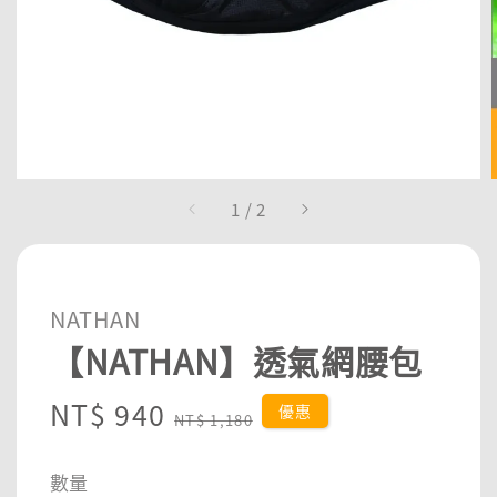
1
/
2
NATHAN
【NATHAN】透氣網腰包
Sale
NT$ 940
Regular
優惠
NT$ 1,180
price
price
數量