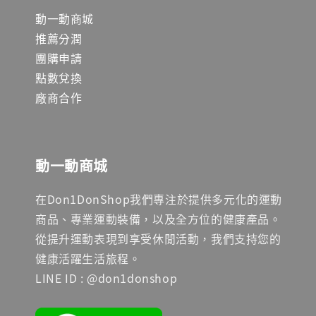
動一動商城
推薦分潤
團購申請
點數兌換
廠商合作
動一動商城
在Don1DonShop我們專注於提供多元化的運動
商品、專業運動裝備，以及全方位的健康產品。
從提升運動表現到享受休閒活動，我們支持您的
健康活躍生活旅程。
LINE ID : @don1donshop