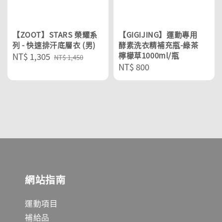
【ZOOT】STARS 榮耀系
【GIGIJING】運動專用
列 - 快速排汗底層衣 (男)
酵素洗衣精補充瓶-綠茶
Sale
NT$ 1,305
Regular
檸檬草1000ml/瓶
NT$ 1,450
Regular
NT$ 800
price
price
price
網站指南
運動項目
補給品