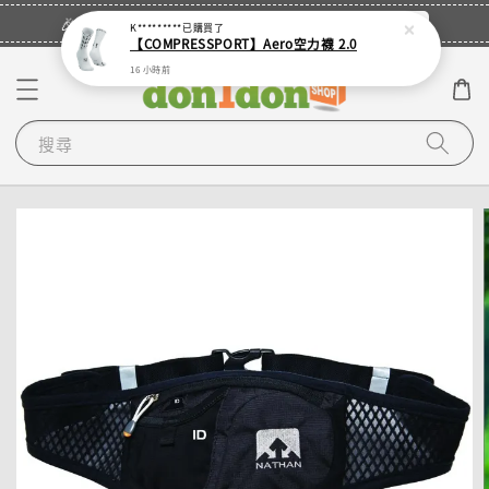
立即登入
🎉登入會員・領取您的專屬折扣券！
K*********
已購買了
【COMPRESSPORT】Aero空力襪 2.0
16 小時前
搜尋