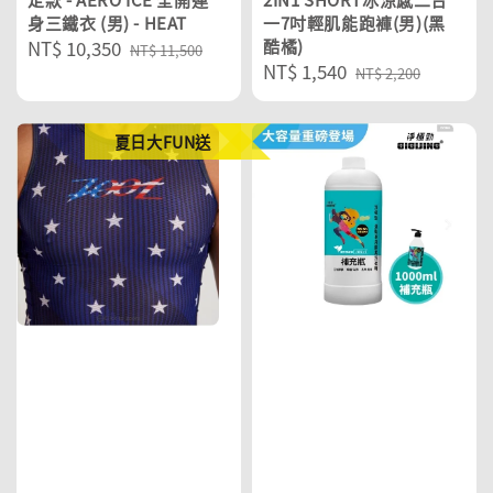
身三鐵衣 (男) - HEAT
一7吋輕肌能跑褲(男)(黑
Sale
NT$ 10,350
Regular
酷橘)
NT$ 11,500
Sale
NT$ 1,540
Regular
price
price
NT$ 2,200
price
price
夏日大FUN送