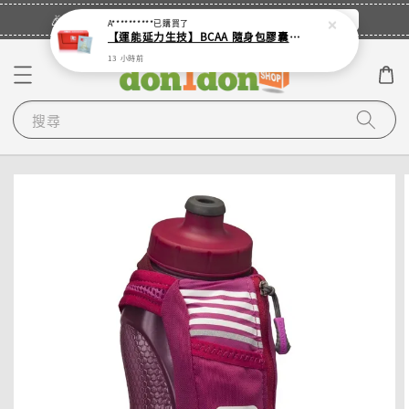
立即登入
🎉登入會員・領取您的專屬折扣券！
A**********
已購買了
【運能延力生技】BCAA 隨身包膠囊 (單入 - 4顆裝鋁袋)
13 小時前
搜尋