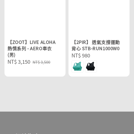
【ZOOT】LIVE ALOHA
【2PIR】 透氣支撐運動
熱情系列 - AERO車衣
背心 STB-RUN1000W0
(男)
Regular
NT$ 980
Sale
NT$ 3,150
Regular
price
NT$ 3,500
price
price