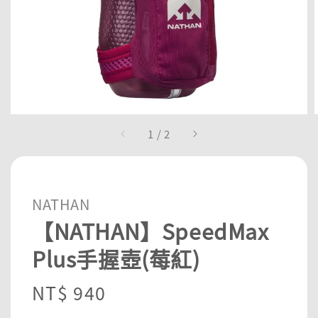
1
/
2
NATHAN
【NATHAN】SpeedMax
Plus手握壺(莓紅)
Regular
NT$ 940