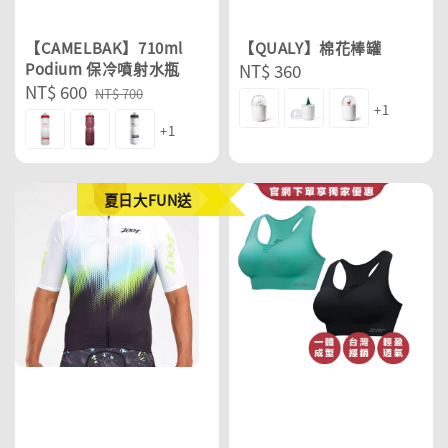
【CAMELBAK】710ml
【QUALY】棉花棒罐
Podium 保冷噴射水瓶
Regular
NT$ 360
Sale
NT$ 600
Regular
price
NT$ 700
+1
price
price
+1
夏日大FUN送