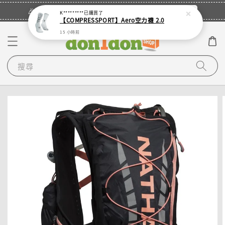
立即登入
🎉登入會員・領取您的專屬折扣券！
K*********
已購買了
【COMPRESSPORT】Aero空力襪 2.0
15 小時前
搜尋