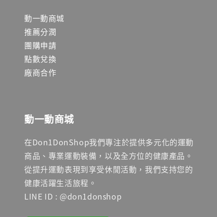
動一動商城
推薦分潤
團購申請
點數兌換
廠商合作
動一動商城
在Don1DonShop我們專注於提供多元化的運動
商品、專業運動裝備，以及全方位的健康產品。
從提升運動表現到享受休閒活動，我們支持您的
健康活躍生活旅程。
LINE ID : @don1donshop