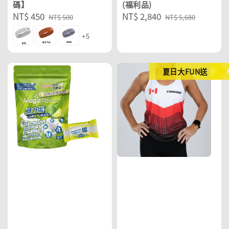
碼】
(福利品)
Sale
NT$ 450
Regular
Sale
NT$ 2,840
Regular
NT$ 500
NT$ 5,680
price
price
price
price
+5
夏日大FUN送