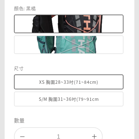
price
price
顏色
: 黑橘
尺寸
XS 胸圍28~33吋(71~84cm)
S/M 胸圍31~36吋(79~91cm
數量