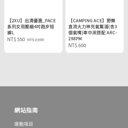
【2XU】出清優惠_PACE
【CAMPING ACE】野樂
系列女用壓縮4吋跑步短
直流大力神充氣幫浦(含3
褲L
個氣嘴)車中床搭配 ARC-
Sale
NT$ 550
Regular
298PM
NT$ 2,600
Regular
NT$ 600
price
price
price
網站指南
運動項目