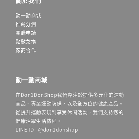
關於我們
動一動商城
推薦分潤
團購申請
點數兌換
廠商合作
動一動商城
在Don1DonShop我們專注於提供多元化的運動
商品、專業運動裝備，以及全方位的健康產品。
從提升運動表現到享受休閒活動，我們支持您的
健康活躍生活旅程。
LINE ID : @don1donshop