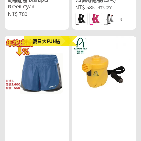
Green Cyan
Sale
NT$ 585
Regular
NT$ 650
Regular
NT$ 780
price
price
+9
price
夏日大FUN送