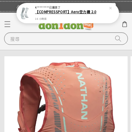
立即登入
🎉登入會員・領取您的專屬折扣券！
K*********
已購買了
【COMPRESSPORT】Aero空力襪 2.0
16 小時前
搜尋