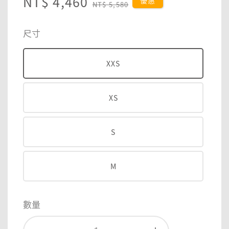
Sale
NT$ 4,460
Regular
優惠
NT$ 5,580
price
price
尺寸
XXS
XS
S
M
數量