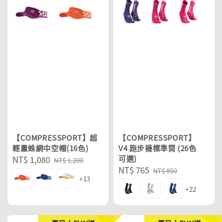
【COMPRESSPORT】超
【COMPRESSPORT】
輕量蛛網中空帽(16色)
V4 跑步襪標準筒 (26色
Sale
NT$ 1,080
Regular
可選)
NT$ 1,200
Sale
NT$ 765
Regular
price
price
NT$ 850
+13
price
price
+22