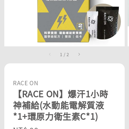
1
/
2
RACE ON
【RACE ON】爆汗1小時
神補給(水動能電解質液
*1+環原力衛生素C*1)