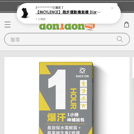
立即登入
🎉登入會員・領取您的專屬折扣券！
S***********
已購買了
【INCYLENCE】跑步運動機能襪 Disrupts Black
7 小時前
搜尋