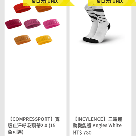
夏日大FUN送
夏日大FUN送
【COMPRESSPORT】寬
【INCYLENCE】三鐵運
版止汗呼吸頭帶2.0 (15
動機能襪 Angles White
色可選)
Regular
NT$ 780