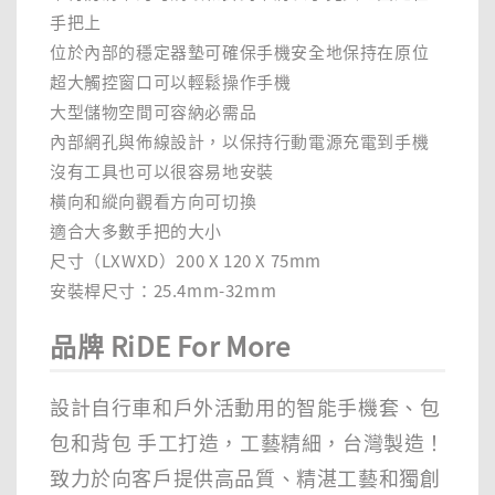
手把上
位於內部的穩定器墊可確保手機安全地保持在原位
超大觸控窗口可以輕鬆操作手機
大型儲物空間可容納必需品
內部網孔與佈線設計，以保持行動電源充電到手機
沒有工具也可以很容易地安裝
橫向和縱向觀看方向可切換
適合大多數手把的大小
尺寸（LXWXD）200 X 120 X 75mm
安裝桿尺寸：25.4mm-32mm
品牌 RiDE For More
設計自行車和戶外活動用的智能手機套、包
包和背包 手工打造，工藝精細，台灣製造！
致力於向客戶提供高品質、精湛工藝和獨創