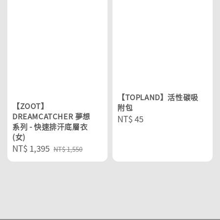
【TOPLAND】活性碳吸
【ZOOT】
附包
DREAMCATCHER 夢想
Regular
NT$ 45
系列 - 快速排汗底層衣
price
(女)
Sale
NT$ 1,395
Regular
NT$ 1,550
price
price