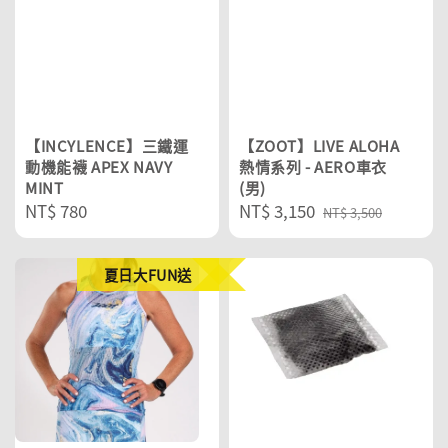
【INCYLENCE】三鐵運
【ZOOT】LIVE ALOHA
動機能襪 APEX NAVY
熱情系列 - AERO車衣
MINT
(男)
Regular
NT$ 780
Sale
NT$ 3,150
Regular
NT$ 3,500
price
price
price
夏日大FUN送