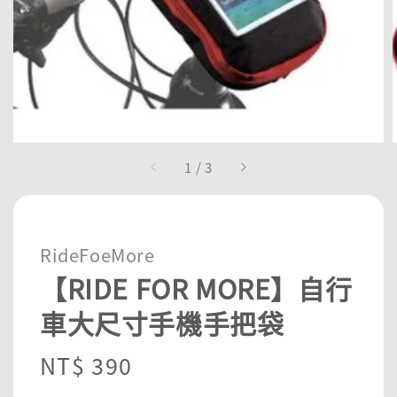
1
/
3
RideFoeMore
【RIDE FOR MORE】自行
車大尺寸手機手把袋
Regular
NT$ 390