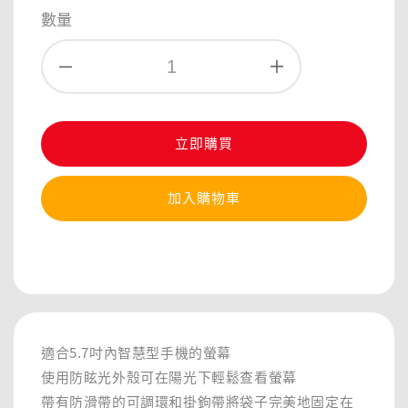
price
數量
立即購買
加入購物車
分享
適合5.7吋內智慧型手機的螢幕
使用防眩光外殼可在陽光下輕鬆查看螢幕
帶有防滑帶的可調環和掛鉤帶將袋子完美地固定在