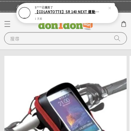
立即登入
🎉登入會員・領取您的專屬折扣券！
S****
已購買了
【COLANTOTTE】SR 140 NEXT 運動機能磁石項圈
1 天前
搜尋