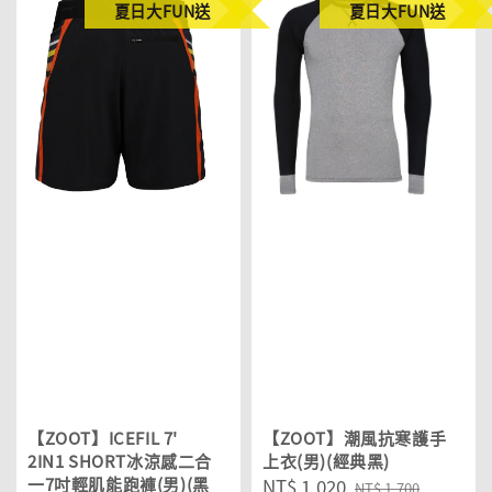
夏日大FUN送
夏日大FUN送
【ZOOT】ICEFIL 7'
【ZOOT】潮風抗寒護手
2IN1 SHORT冰涼感二合
上衣(男)(經典黑)
一7吋輕肌能跑褲(男)(黑
Sale
NT$ 1,020
Regular
NT$ 1,700