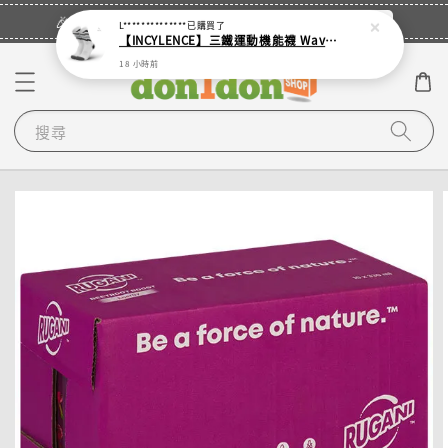
立即登入
🎉登入會員・領取您的專屬折扣券！
L**************
已購買了
【INCYLENCE】三鐵運動機能襪 Waves White
18 小時前
搜尋