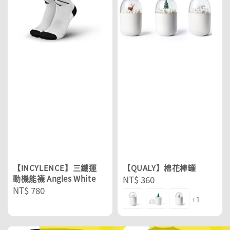
【INCYLENCE】三鐵運
【QUALY】棉花棒罐
動機能襪 Angles White
Regular
NT$ 360
Regular
NT$ 780
price
+1
price