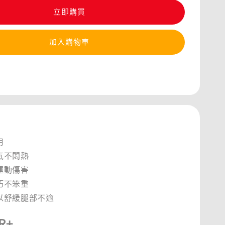
立即購買
加入購物車
用
氣不悶熱
運動傷害
巧不笨重
以舒緩腿部不適
R+