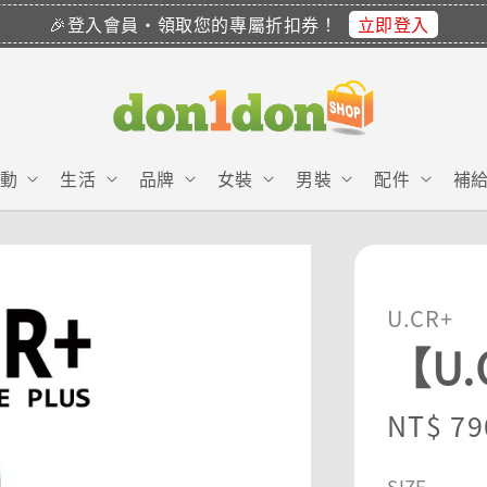
立即登入
🎉登入會員・領取您的專屬折扣券！
動
生活
品牌
女裝
男裝
配件
補
U.CR+
【U.
Regula
NT$ 79
price
SIZE