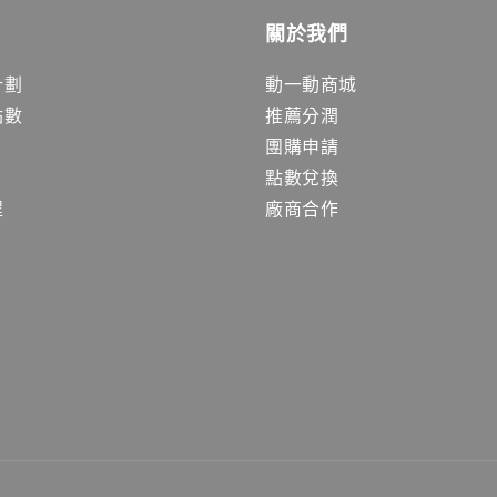
關於我們
計劃
動一動商城
點數
推薦分潤
團購申請
點數兌換
程
廠商合作