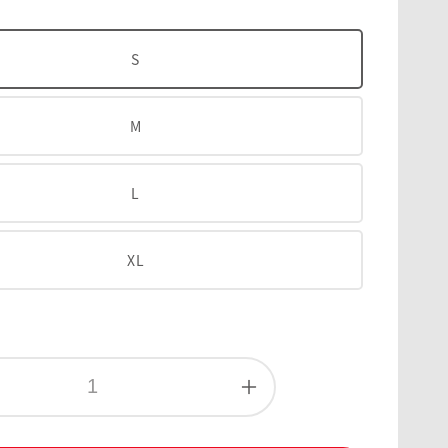
S
M
L
XL