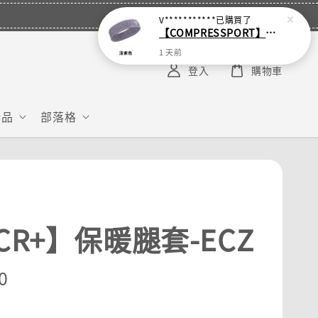
V***********
已購買了
【COMPRESSPORT】窄版止汗呼吸頭帶2.0_【零碼】
1 天前
登入
購物車
給品
部落格
CR+】保暖腿套-ECZ
r
0