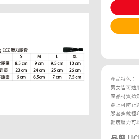
分享
產品特色：
男女皆可適
產品材質透
穿上可防止
腿套穿戴輕
輕度壓力可
品牌 UC