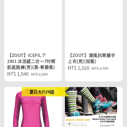
【ZOOT】ICEFIL 7'
【ZOOT】潮風抗寒護手
2IN1 冰涼感二合一7吋輕
上衣(男)(炫藍)
肌能跑褲(男)(黑-尊爵黃)
Sale
NT$ 1,020
Regular
NT$ 1,700
Sale
NT$ 1,540
Regular
price
price
NT$ 2,200
price
price
夏日大FUN送