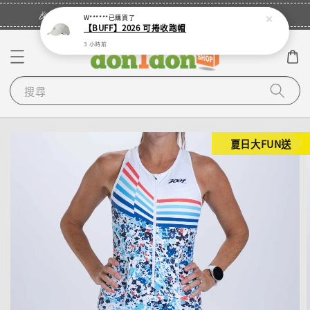
立即登入
🎉登入會員・領取您的專屬折扣券！
W******
已購買了
【BUFF】2026 可捲收跑帽
3 小時前
搜尋
夏日大FUN送