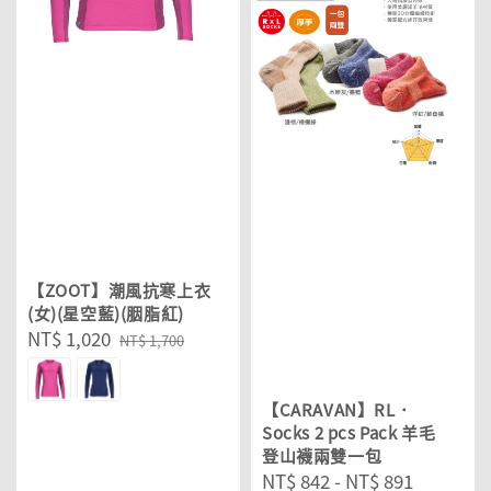
【ZOOT】潮風抗寒上衣
(女)(星空藍)(胭脂紅)
Sale
NT$ 1,020
Regular
NT$ 1,700
price
price
【CARAVAN】RL．
Socks 2 pcs Pack 羊毛
登山襪兩雙一包
Regular
NT$ 842
-
NT$ 891