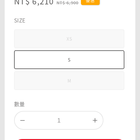
Sale
NT$ 6,210
Regular
優惠
NT$ 6,900
price
price
SIZE
XS
S
M
數量