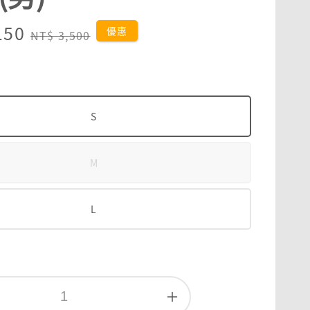
150
Regular
優惠
NT$ 3,500
price
S
M
L