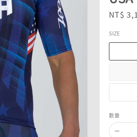
Sale
NT$ 3,
price
SIZE
數量