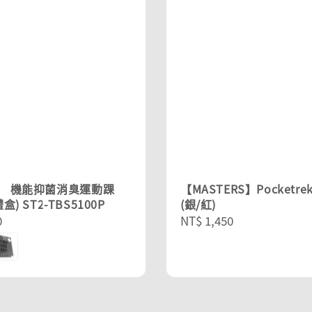
R】 機能抑菌消臭運動踝
【MASTERS】Pocketre
盒) ST2-TBS5100P
(銀/紅)
r
0
Regular
NT$ 1,450
price