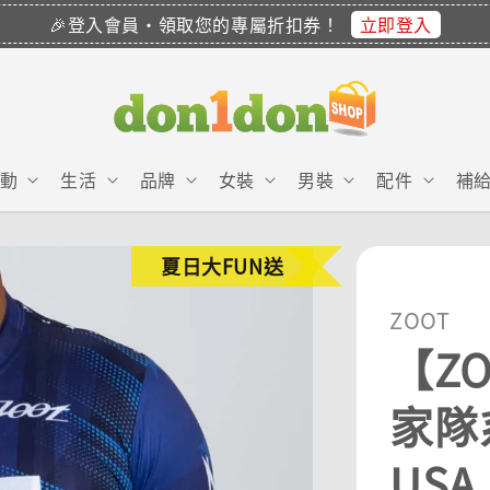
立即登入
🎉登入會員・領取您的專屬折扣券！
動
生活
品牌
女裝
男裝
配件
補
夏日大FUN送
ZOOT
【ZO
家隊系
USA 