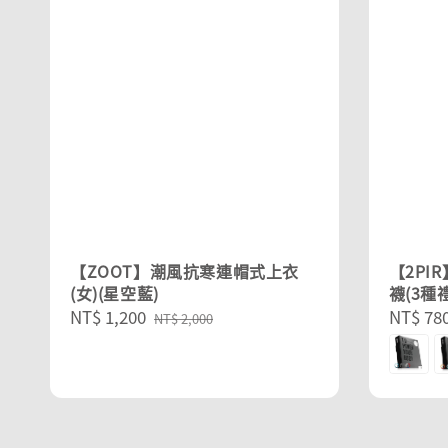
【ZOOT】潮風抗寒連帽式上衣
【2PI
(女)(星空藍)
襪(3種禮
Sale
NT$ 1,200
Regular
Regula
NT$ 78
NT$ 2,000
price
price
price