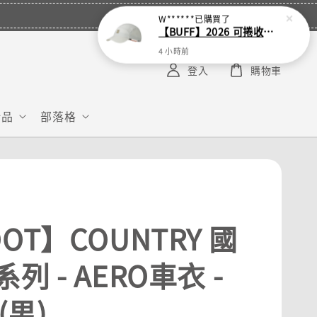
W******
已購買了
【BUFF】2026 可捲收跑帽
4 小時前
登入
購物車
給品
部落格
OT】COUNTRY 國
列 - AERO車衣 -
(男)