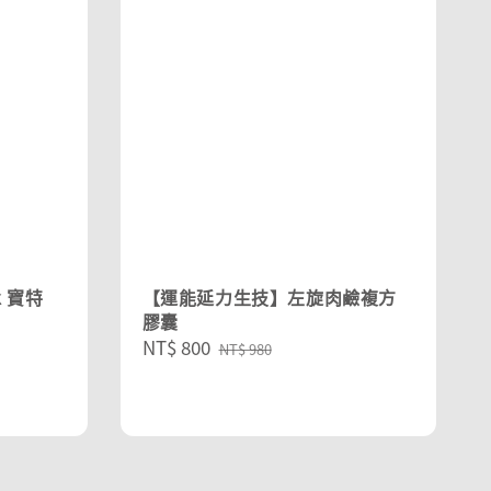
k 寶特
【運能延力生技】左旋肉鹼複方
膠囊
Sale
NT$ 800
Regular
NT$ 980
price
price