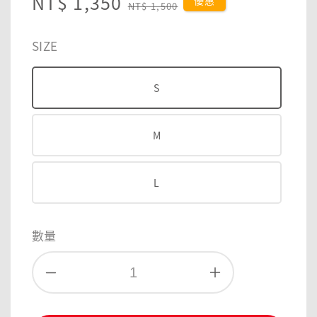
Sale
NT$ 1,350
Regular
優惠
NT$ 1,500
price
price
SIZE
S
M
L
數量