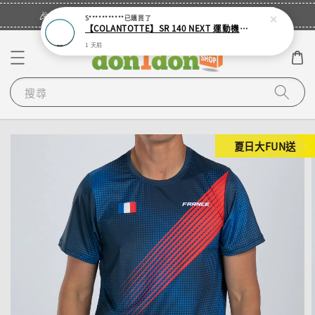
立即登入
🎉登入會員・領取您的專屬折扣券！
S***********
已購買了
【COLANTOTTE】SR 140 NEXT 運動機能磁石項圈
1 天前
搜尋
夏日大FUN送