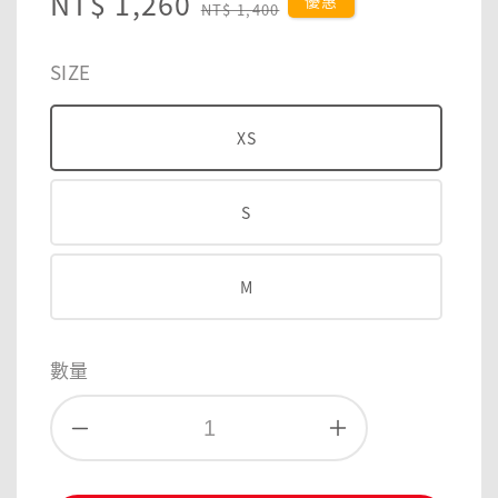
Sale
NT$ 1,260
Regular
優惠
NT$ 1,400
price
price
SIZE
XS
S
M
數量