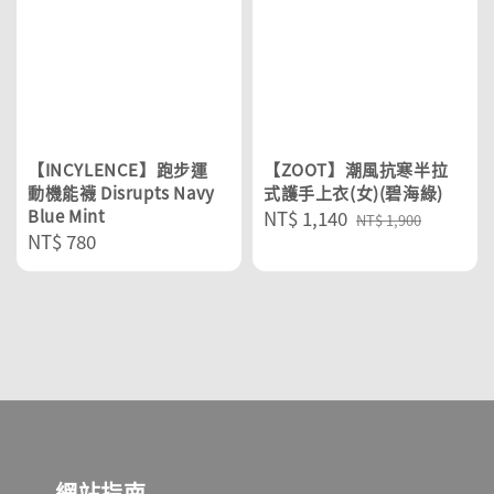
【INCYLENCE】跑步運
【ZOOT】潮風抗寒半拉
動機能襪 Disrupts Navy
式護手上衣(女)(碧海綠)
Blue Mint
Sale
NT$ 1,140
Regular
NT$ 1,900
Regular
NT$ 780
price
price
price
網站指南