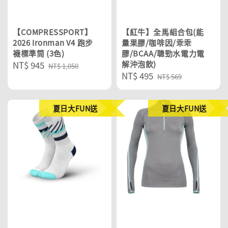
【COMPRESSPORT】
【紅牛】全馬組合包(能
2026 Ironman V4 跑步
量果膠/咖啡因/乖乖
襪標準筒 (3色)
膠/BCAA/聰勁水電力電
Sale
NT$ 945
Regular
解沖泡飲)
NT$ 1,050
Sale
NT$ 495
Regular
price
price
NT$ 569
price
price
夏日大FUN送
夏日大FUN送