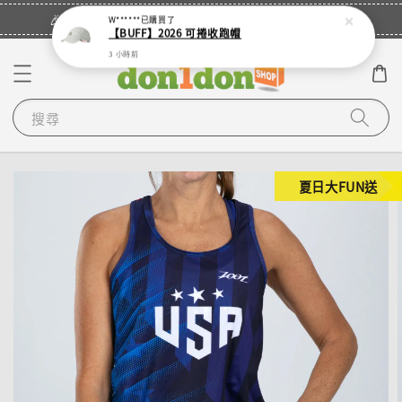
立即登入
🎉登入會員・領取您的專屬折扣券！
W******
已購買了
【BUFF】2026 可捲收跑帽
3 小時前
搜尋
夏日大FUN送