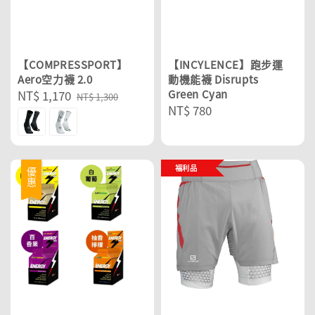
【COMPRESSPORT】
【INCYLENCE】跑步運
Aero空力襪 2.0
動機能襪 Disrupts
Sale
NT$ 1,170
Regular
Green Cyan
NT$ 1,300
Regular
NT$ 780
price
price
price
福利品
優惠