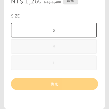
Sale
NT$ 1,260
Regular
售完
NT$ 1,400
price
price
SIZE
S
M
L
售完
分享