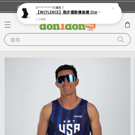
立即登入
🎉登入會員・領取您的專屬折扣券！
S***********
已購買了
【INCYLENCE】跑步運動機能襪 Disrupts Black
5 小時前
搜尋