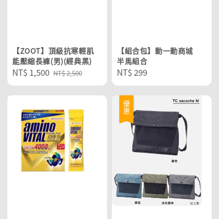
【ZOOT】頂級抗寒輕肌
【組合包】動一動商城
能壓縮長褲(男)(經典黑)
半馬組合
Sale
NT$ 1,500
Regular
Regular
NT$ 299
NT$ 2,500
price
price
price
優惠