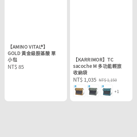
【AMINO VITAL®】
GOLD 黃金級胺基酸 單
小包
【KARRIMOR】TC
Regular
NT$ 85
sacoche M 多功能輕旅
收納袋
price
Sale
NT$ 1,035
Regular
NT$ 1,150
price
price
+1