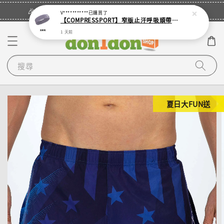
立即登入
🎉登入會員・領取您的專屬折扣券！
V***********
已購買了
【COMPRESSPORT】窄版止汗呼吸頭帶2.0_【零碼】
1 天前
搜尋
夏日大FUN送