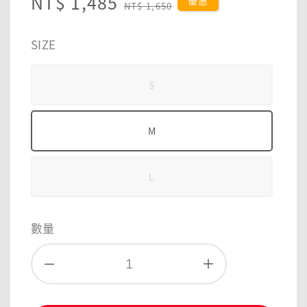
Sale
NT$ 1,485
Regular
優惠
NT$ 1,650
price
price
SIZE
S
M
L
數量