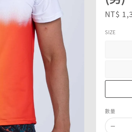
Sale
NT$ 1,
price
SIZE
數量