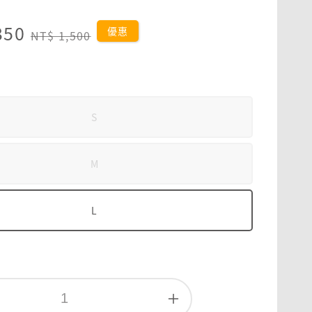
350
Regular
優惠
NT$ 1,500
price
S
M
L