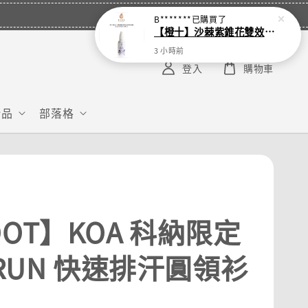
B*******
已購買了
【橙十】沙棘紫錐花雙效複方潤喉噴劑50ml 涼感加強版 新配方
3 小時前
登入
購物車
給品
部落格
OOT】KOA 科納限定
 RUN 快速排汗圓領衫