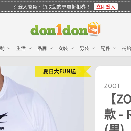
立即登入
🎉登入會員・領取您的專屬折扣券！
動
生活
品牌
女裝
男裝
配件
補
夏日大FUN送
ZOOT
【Z
款 -
(男)