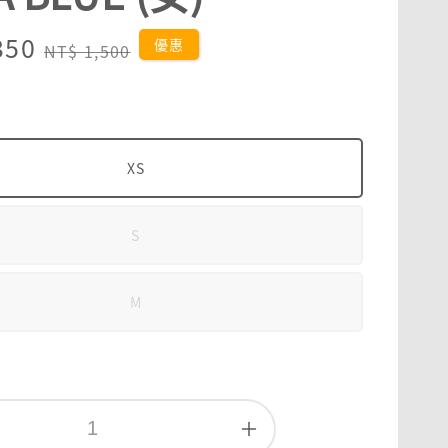
350
Regular
優惠
NT$ 1,500
price
XS
S
M