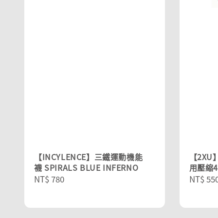
【INCYLENCE】三鐵運動機能
【2XU
襪 SPIRALS BLUE INFERNO
用壓縮
Regular
NT$ 780
Sale
NT$ 55
price
price