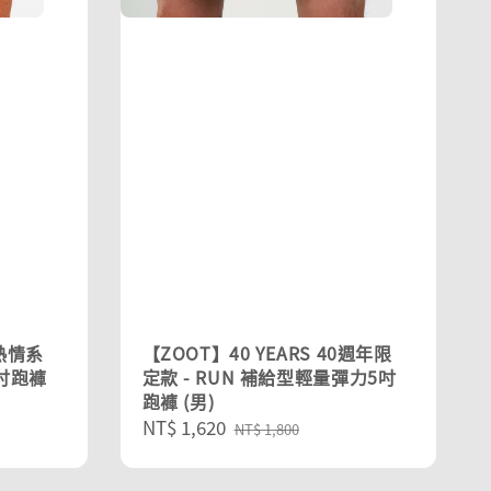
 熱情系
【ZOOT】40 YEARS 40週年限
3吋跑褲
定款 - RUN 補給型輕量彈力5吋
跑褲 (男)
Sale
NT$ 1,620
Regular
NT$ 1,800
price
price