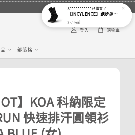
S***********
已購買了
【INCYLENCE】跑步運動機能襪 Disrupts Black
2 小時前
登入
購物車
給品
部落格
OOT】KOA 科納限定
 RUN 快速排汗圓領衫
A BLUE (女)