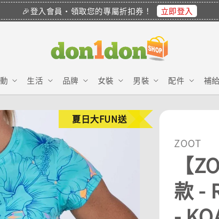
立即登入
🎉登入會員・領取您的專屬折扣券！
動
生活
品牌
女裝
男裝
配件
補
夏日大FUN送
ZOOT
【Z
款 -
- KO