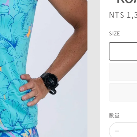
Sale
NT$ 1,
price
SIZE
數量