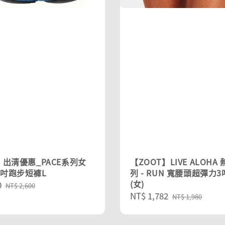
】出清優惠_PACE系列女
【ZOOT】LIVE ALOHA
4吋跑步短褲L
列 - RUN 寬腰頭超彈力
(女)
0
Regular
NT$ 2,600
Sale
NT$ 1,782
Regular
price
NT$ 1,980
price
price