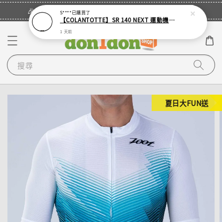
立即登入
🎉登入會員・領取您的專屬折扣券！
S****
已購買了
【COLANTOTTE】SR 140 NEXT 運動機能磁石項圈
1 天前
搜尋
夏日大FUN送