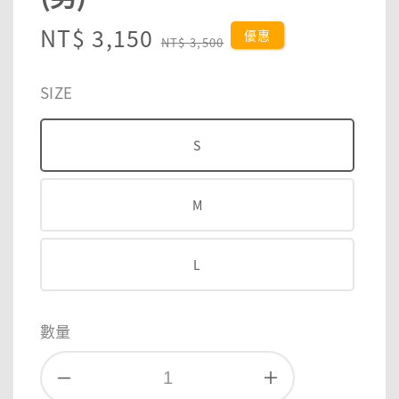
Sale
NT$ 3,150
Regular
優惠
NT$ 3,500
price
price
SIZE
S
M
L
數量