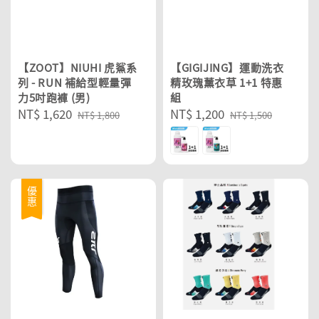
【ZOOT】NIUHI 虎鯊系
【GIGIJING】運動洗衣
列 - RUN 補給型輕量彈
精玫瑰薰衣草 1+1 特惠
力5吋跑褲 (男)
組
Sale
NT$ 1,620
Regular
Sale
NT$ 1,200
Regular
NT$ 1,800
NT$ 1,500
price
price
price
price
優惠