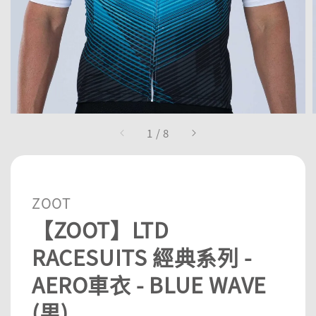
1
/
8
ZOOT
【ZOOT】LTD
RACESUITS 經典系列 -
AERO車衣 - BLUE WAVE
(男)