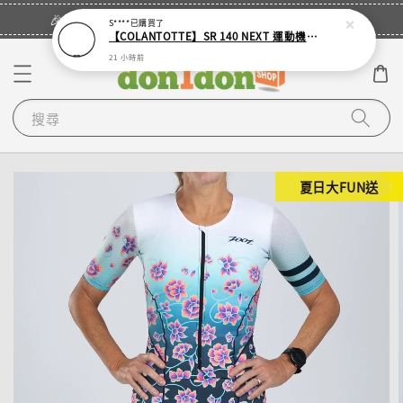
立即登入
🎉登入會員・領取您的專屬折扣券！
S****
已購買了
【COLANTOTTE】SR 140 NEXT 運動機能磁石項圈
21 小時前
搜尋
夏日大FUN送