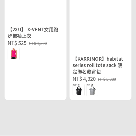
【2XU】 X-VENT女用跑
步無袖上衣
Sale
NT$ 525
Regular
NT$ 1,500
price
price
【KARRIMOR】habitat
series roll tote sack 限
定聯名款背包
Sale
NT$ 4,320
Regular
NT$ 5,380
price
price