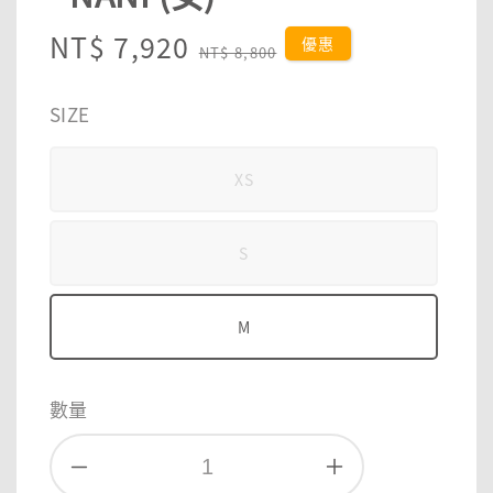
Sale
NT$ 7,920
Regular
優惠
NT$ 8,800
price
price
SIZE
XS
S
M
數量