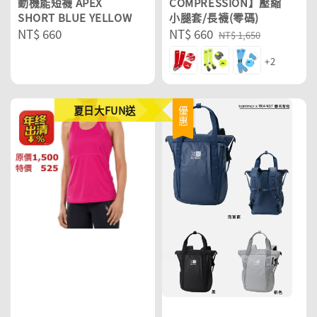
動機能短襪 APEX
COMPRESSION】壓縮
SHORT BLUE YELLOW
小腿套/長襪(零碼)
Regular
NT$ 660
Sale
NT$ 660
Regular
NT$ 1,650
price
price
price
+2
夏日大FUN送
優惠