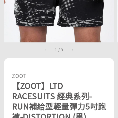
1
/
9
ZOOT
【ZOOT】LTD
RACESUITS 經典系列-
RUN補給型輕量彈力5吋跑
褲-DISTORTION (男)