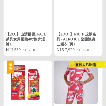
【2XU】出清優惠_PACE
【ZOOT】NIUHI 虎鯊系
系列女用壓縮4吋跑步短
列 - AERO ICE 全開連身
褲L
三鐵衣 (男)
Sale
NT$ 550
Regular
Sale
NT$ 7,920
Regular
NT$ 2,600
NT$ 8,800
price
price
price
price
夏日大FUN送
優惠