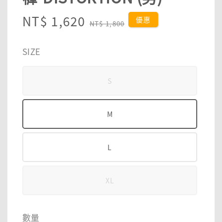
Sale
NT$ 1,620
Regular
優惠
NT$ 1,800
price
price
SIZE
S
M
L
XL
數量