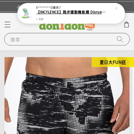
立即登入
🎉登入會員・領取您的專屬折扣券！
E*********
已購買了
【INCYLENCE】跑步運動機能襪 Disrupts Green Cyan
1 天前
搜尋
夏日大FUN送