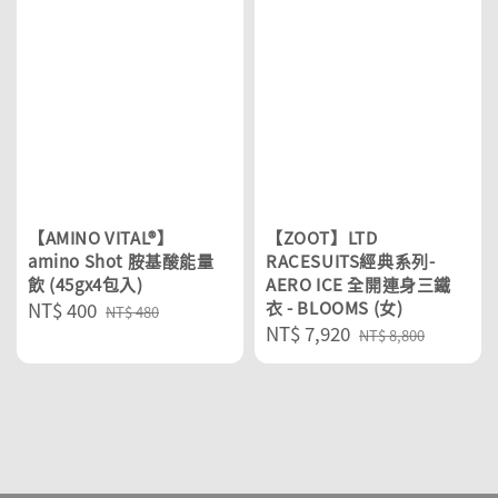
【AMINO VITAL®】
【ZOOT】LTD
amino Shot 胺基酸能量
RACESUITS經典系列-
飲 (45gx4包入)
AERO ICE 全開連身三鐵
Sale
NT$ 400
Regular
衣 - BLOOMS (女)
NT$ 480
Sale
NT$ 7,920
Regular
price
price
NT$ 8,800
price
price