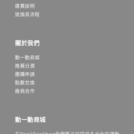
運費說明
退換貨流程
關於我們
動一動商城
推薦分潤
團購申請
點數兌換
廠商合作
動一動商城
在Don1DonShop我們專注於提供多元化的運動