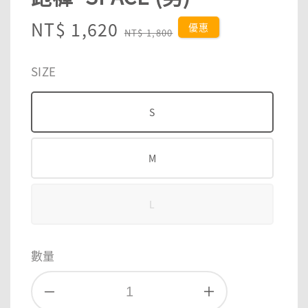
Sale
NT$ 1,620
Regular
優惠
NT$ 1,800
price
price
SIZE
S
M
L
數量