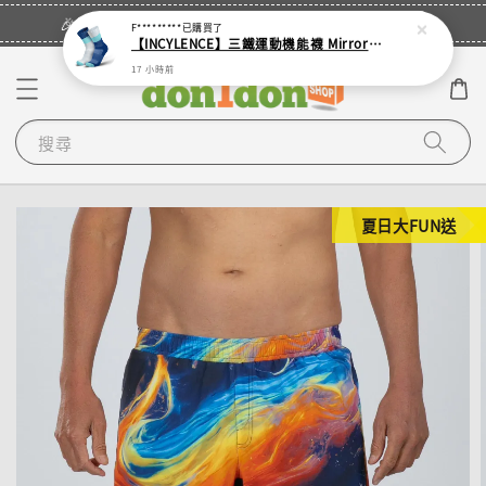
立即登入
🎉登入會員・領取您的專屬折扣券！
F*********
已購買了
【INCYLENCE】三鐵運動機能襪 Mirrored Mint
17 小時前
搜尋
夏日大FUN送