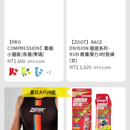
【PRO
【ZOOT】RACE
COMPRESSION】壓縮
DIVISION 極速系列 -
小腿套/長襪(零碼)
RUN 輕量彈力3吋跑褲
Sale
NT$ 660
Regular
(女)
NT$ 1,650
Sale
NT$ 1,620
Regular
price
price
NT$ 1,800
+2
price
price
夏日大FUN送