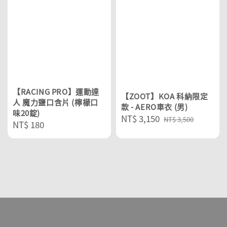
【RACING PRO】運動達
【ZOOT】KOA 科納限定
人 魔力鹽口含片 (檸檬口
款 - AERO車衣 (男)
味20錠)
Sale
NT$ 3,150
Regular
NT$ 3,500
Regular
NT$ 180
price
price
price