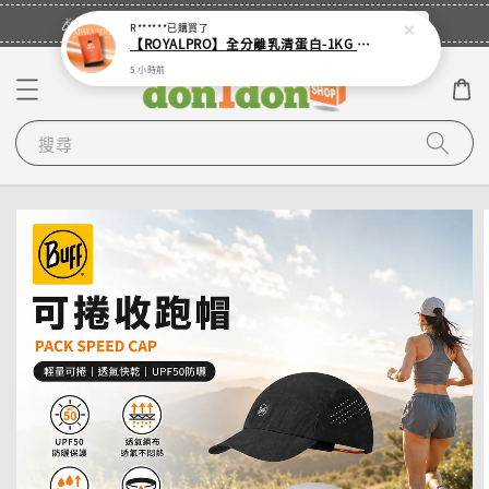
立即登入
🎉登入會員・領取您的專屬折扣券！
R******
已購買了
【ROYALPRO】全分離乳清蛋白-1KG -多口味任選｜可加購湯匙
5 小時前
搜尋