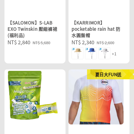
【SALOMON】S-LAB
【KARRIMOR】
EXO Twinskin 壓縮褲裙
pocketable rain hat 防
(福利品)
水圓盤帽
Sale
NT$ 2,840
Regular
Sale
NT$ 2,340
Regular
NT$ 5,680
NT$ 2,600
price
price
price
price
+1
夏日大FUN送