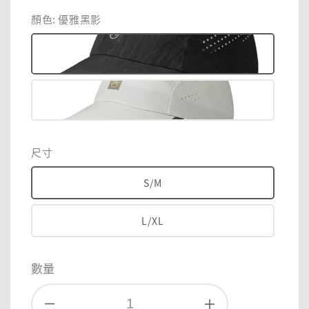
price
price
顏色
: 優雅黑影
尺寸
S/M
L/XL
數量