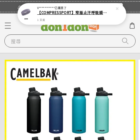
立即登入
🎉登入會員・領取您的專屬折扣券！
V***********
已購買了
【COMPRESSPORT】窄版止汗呼吸頭帶2.0_【零碼】
1 天前
搜尋