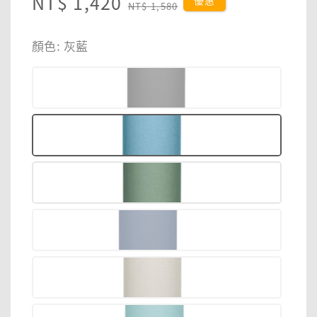
Sale
NT$ 1,420
Regular
優惠
NT$ 1,580
price
price
顏色
: 灰藍