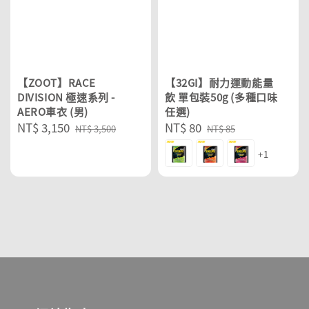
【ZOOT】RACE
【32GI】耐力運動能量
DIVISION 極速系列 -
飲 單包裝50g (多種口味
AERO車衣 (男)
任選)
Sale
NT$ 3,150
Regular
Sale
NT$ 80
Regular
NT$ 3,500
NT$ 85
price
price
price
price
+1