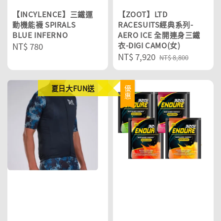
【INCYLENCE】三鐵運
【ZOOT】LTD
動機能襪 SPIRALS
RACESUITS經典系列-
BLUE INFERNO
AERO ICE 全開連身三鐵
Regular
NT$ 780
衣-DIGI CAMO(女)
Sale
NT$ 7,920
Regular
price
NT$ 8,800
price
price
夏日大FUN送
優惠