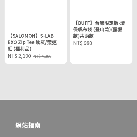
【BUFF】台灣限定版-環
保帆布袋 (登山款)(露營
【SALOMON】S-LAB
款)共兩款
EXO Zip Tee 鈦灰/競速
Regular
NT$ 980
紅 (福利品)
price
Sale
NT$ 2,190
Regular
NT$ 4,380
price
price
網站指南