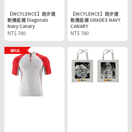
【INCYLENCE】跑步運
【INCYLENCE】跑步運
動機能襪 Diagonals
動機能襪 GRADES NAVY
Navy Canary
CANARY
Regular
NT$ 780
Regular
NT$ 780
price
price
福利品