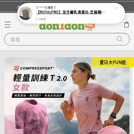
立即登入
🎉登入會員・領取您的專屬折扣券！
C*****
已購買了
【ROYALPRO】全分離乳清蛋白-芝麻糊/多多/抹茶/木瓜牛奶/厚巧克力/紅茶拿鐵 單售
8 小時前
搜尋
夏日大FUN送