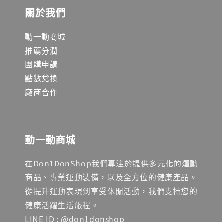
關於我們
動一動商城
推薦分潤
團購申請
點數兌換
廠商合作
動一動商城
在Don1DonShop我們專注於提供多元化的運動
商品、專業運動裝備，以及全方位的健康產品。
從提升運動表現到享受休閒活動，我們支持您的
健康活躍生活旅程。
LINE ID : @don1donshop