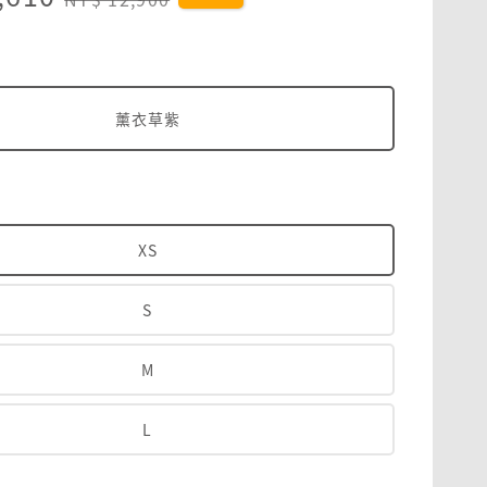
price
薰衣草紫
XS
S
M
L