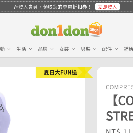
立即登入
🎉登入會員・領取您的專屬折扣券！
動
生活
品牌
女裝
男裝
配件
補
夏日大FUN送
COMPRE
【CO
STR
Sale
NT$ 11