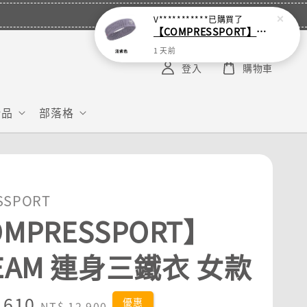
V***********
已購買了
【COMPRESSPORT】窄版止汗呼吸頭帶2.0_【零碼】
1 天前
登入
購物車
給品
部落格
SSPORT
MPRESSPORT】
EAM 連身三鐵衣 女款
,610
Regular
優惠
NT$ 12,900