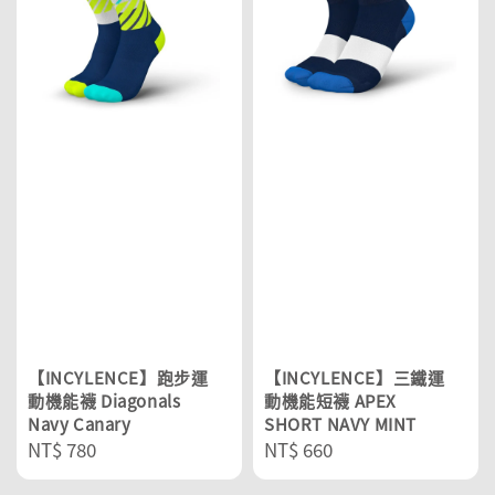
【INCYLENCE】跑步運
【INCYLENCE】三鐵運
動機能襪 Diagonals
動機能短襪 APEX
Navy Canary
SHORT NAVY MINT
Regular
NT$ 780
Regular
NT$ 660
price
price