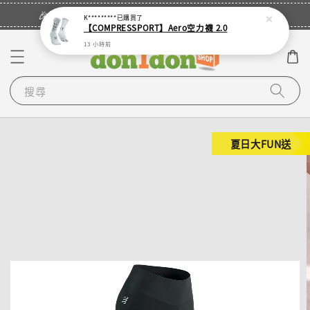
立即登入
🎉登入會員・領取您的專屬折扣券！
K*********
已購買了
【COMPRESSPORT】Aero空力襪 2.0
13 小時前
搜尋
夏日大FUN送